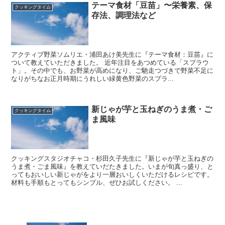
テーマ食材「豆苗」〜栄養素、保
クッキングタイム
存法、調理法など
アクティブ野菜ソムリエ・浦田あけ美先生に『テーマ食材：豆苗』に
ついて教えていただきました。 近年注目をあつめている「スプラウ
ト」。その中でも、お野菜が高めになり、ご馳走つづきで野菜不足に
なりがちなお正月時期にうれしい緑黄色野菜のスプラ...
新じゃが芋と玉ねぎのうま煮・ご
クッキングタイム
ま風味
クッキングスタジオチャコ・杉田久子先生に『新じゃが芋と玉ねぎの
うま煮・ごま風味』を教えていだたきました。いまが旬真っ盛り、と
ってもおいしい新じゃがをより一層おいしくいただけるレシピです。
材料も手順もとってもシンプル、ぜひお試しください。 ...