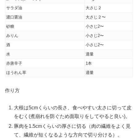
サラダ油
大さじ２
濃口醤油
大さじ２〜
砂糖
小さじ2〜
みりん
小さじ2〜
酒
小さじ2〜
水
適量
赤唐辛子
1本
ほうれん草
適量
作り方
大根は5cmくらいの長さ、食べやすい太さに切って皮
をむく(煮崩れを防ぐため面取りをしてやると良い)。
豚肉を1.5cmくらいの厚さに切る（肉の繊維をよく見
て、繊維が短くなるような方向で切り分ける）。