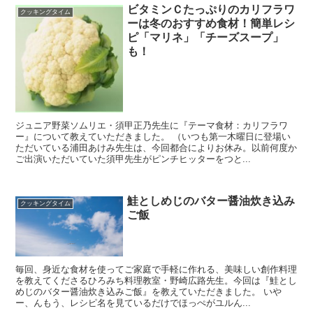
ビタミンＣたっぷりのカリフラワ
クッキングタイム
ーは冬のおすすめ食材！簡単レシ
ピ「マリネ」「チーズスープ」
も！
ジュニア野菜ソムリエ・須甲正乃先生に『テーマ食材：カリフラワ
ー』について教えていただきました。 （いつも第一木曜日に登場い
ただいている浦田あけみ先生は、今回都合によりお休み。以前何度か
ご出演いただいていた須甲先生がピンチヒッターをつと...
鮭としめじのバター醤油炊き込み
クッキングタイム
ご飯
毎回、身近な食材を使ってご家庭で手軽に作れる、美味しい創作料理
を教えてくださるひろみち料理教室・野崎広路先生。今回は『鮭とし
めじのバター醤油炊き込みご飯』を教えていただきました。 いや
ー、んもう、レシピ名を見ているだけでほっぺがユルん...