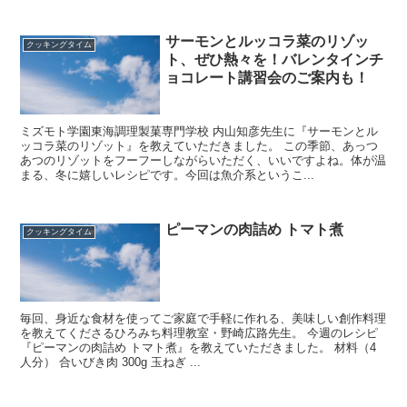
サーモンとルッコラ菜のリゾッ
クッキングタイム
ト、ぜひ熱々を！バレンタインチ
ョコレート講習会のご案内も！
ミズモト学園東海調理製菓専門学校 内山知彦先生に『サーモンとル
ッコラ菜のリゾット』を教えていただきました。 この季節、あっつ
あつのリゾットをフーフーしながらいただく、いいですよね。体が温
まる、冬に嬉しいレシピです。今回は魚介系というこ...
ピーマンの肉詰め トマト煮
クッキングタイム
毎回、身近な食材を使ってご家庭で手軽に作れる、美味しい創作料理
を教えてくださるひろみち料理教室・野崎広路先生。 今週のレシピ
『ピーマンの肉詰め トマト煮』を教えていただきました。 材料（4
人分） 合いびき肉 300g 玉ねぎ ...