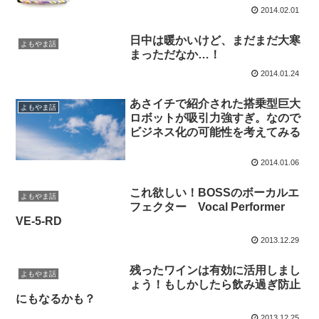
2014.02.01
日中は暖かいけど、まだまだ大寒
よもやま話
まっただなか…！
2014.01.24
あさイチで紹介された搭乗型巨大
よもやま話
ロボットが吸引力強すぎ。なので
ビジネス化の可能性を考えてみる
2014.01.06
これ欲しい！BOSSのボーカルエ
よもやま話
フェクター Vocal Performer
VE-5-RD
2013.12.29
残ったワインは有効に活用しまし
よもやま話
ょう！もしかしたら飲み過ぎ防止
にもなるかも？
2013.12.25