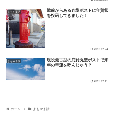
戦前からある丸型ポストに年賀状
よもやま話
を投函してきました！
2013.12.24
現役最古型の庇付丸型ポストで来
よもやま話
年の幸運を呼んじゃう？
2013.12.11
ホーム
よもやま話