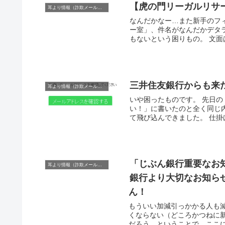
【虎の門リーガルリサ
耳より情報（詐欺メール注意報）
なんだかなー…また新手のフ
ー室」、件名がなんだかデタ
もないという困りもの。 文面は
三井住友銀行からも来
耳より情報（詐欺メール注意報）
いや困ったものです。 先日
い！」に書いたのと全く同じ
て飛び込んできました。 仕掛
「じぶん銀行重要なお
耳より情報（詐欺メール注意報）
銀行より大切なお知ら
ん！
もういい加減引っかかる人も
くならない（どころかつねに
だろう、ということで、ここに