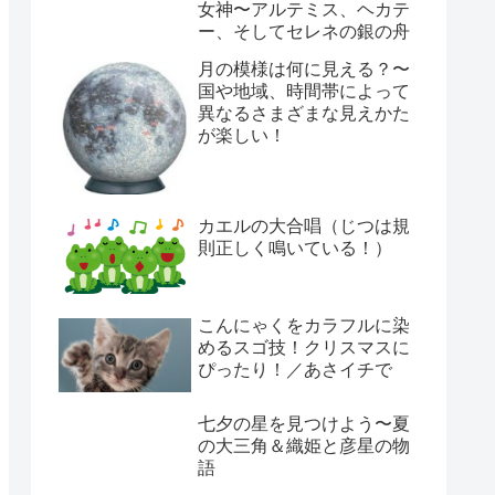
女神〜アルテミス、ヘカテ
ー、そしてセレネの銀の舟
月の模様は何に見える？〜
国や地域、時間帯によって
異なるさまざまな見えかた
が楽しい！
カエルの大合唱（じつは規
則正しく鳴いている！）
こんにゃくをカラフルに染
めるスゴ技！クリスマスに
ぴったり！／あさイチで
七夕の星を見つけよう〜夏
の大三角＆織姫と彦星の物
語