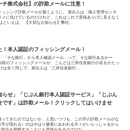
ーチ株式会社】の詐欺メールに注意！
ィッシング詐欺メールが届くように。 差出人は「個人管理センタ
ラメに化けているのだけれど、これはこれで意味ありげに見えなく
といえば、 【大切なお知らせ】弊社...
た！本人認証のフィッシングメール！
の「「そな銀行」から本人確認メール…って、そな銀行あるかー
内容のフィッシングメールが、こんどは三井住友銀行の名をかたっ
けは全く同じで、差出人は「三井住友銀行...
知らせ」「じぶん銀行本人認証サービス」「じぶん
せです」は詐欺メール！クリックしてはいけませ
減ってきたのではないか…と思いつつも、この手の詐欺メールがな
新手が現れる）のはやはり被害にあわれる方々がいらっしゃるから
除法を掲載することにも意味があるのではな...