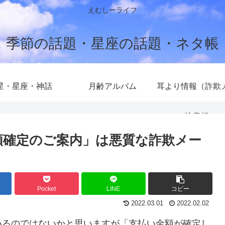
えむしーライフ
季節の話題・星座の話題・ネタ帳
星・星座・神話
月齢アルバム
耳より情報（詐欺
注意報）
金額確定のご案内」は悪質な詐欺メー
Pocket
LINE
コピー
2022.03.01
2022.02.02
いるのではないかと思いますが「支払い金額が確定し