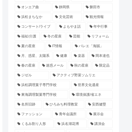
オンエア曲
静岡県
磐田市
浜松まちなか
文化芸術
観光情報
コンサート/ライブ
よもやま話
年中行事
福祉/介護
冬の星座
芸能
リフォーム
夏の星座
IT情報
バレエ「海賊」
月、惑星、太陽系
健康
楽器
岡本達也
春の星座
迷惑メール
秋の星座
限定品
ジゼル
アクティブ野菜ソムリエ
浜松調理菓子専門学校
世界文化遺産
東海調理製菓専門学校
環境保護/省エネ
名所旧跡
ひろみち料理教室
安西健塁
ファッション
青年会議所
展示会
くるみ割り人形
浜名湖花博
講演会