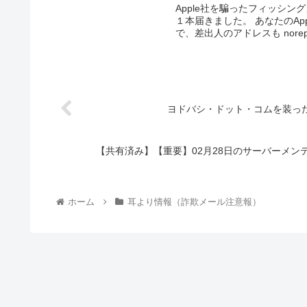
Apple社を騙ったフィッシ
１本届きました。 あなたのAp
で、差出人のアドレスも noreply@
ヨドバシ・ドット・コムを装っ
【共有済み】【重要】02月28日のサーバーメ
ホーム
耳より情報（詐欺メール注意報）