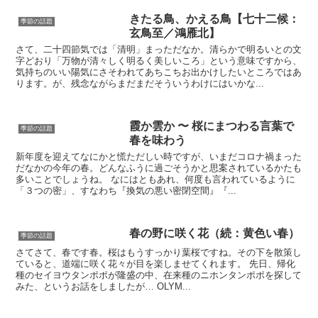
きたる鳥、かえる鳥【七十二候：
季節の話題
玄鳥至／鴻雁北】
さて、二十四節気では「清明」まっただなか。清らかで明るいとの文
字どおり「万物が清々しく明るく美しいころ」という意味ですから、
気持ちのいい陽気にさそわれてあちこちお出かけしたいところではあ
ります。が、残念ながらまだまだそういうわけにはいかな...
霞か雲か 〜 桜にまつわる言葉で
季節の話題
春を味わう
新年度を迎えてなにかと慌ただしい時ですが、いまだコロナ禍まった
だなかの今年の春。どんなふうに過ごそうかと思案されているかたも
多いことでしょうね。 なにはともあれ、何度も言われているように
「３つの密」、すなわち『換気の悪い密閉空間』『...
春の野に咲く花（続：黄色い春）
季節の話題
さてさて、春です春。桜はもうすっかり葉桜ですね。その下を散策し
ていると、道端に咲く花々が目を楽しませてくれます。 先日、帰化
種のセイヨウタンポポが隆盛の中、在来種のニホンタンポポを探して
みた、というお話をしましたが… OLYM...