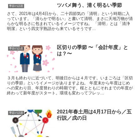
ツバメ舞う、清く明るい季節
季節の話題
さて、2021年は4月4日から、二十四節気の「清明」という時期に入
っています。「清らかで明るい」と書いて清明、まさに天地万物が清
らかな明るさに包まれているイメージですね。 「清明」とは「清浄
明潔」という四文字熟語から来ているそうです...
区切りの季節 〜「会計年度」と
季節の話題
は？〜
３月も終わりに近づいて、明後日からは４月です。いまごろは「区切
りの季節」というイメージがありますよね。 年度末から年度はじめ
への変わり目、年度替わりの時期です。桜とともにそれまでの年度が
終わって新年度がスタート。環境も変わってフレッ...
2021年春土用は4月17日から／五
季節の話題
行説／戌の日