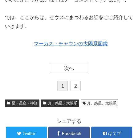
では、ここからは、ゼウスにまつわるお話をごご紹介して
いきます。
マーカス・チャウンの太陽系図鑑
次へ
1
2
星・星座・神話
月／惑星／太陽系
月、惑星、太陽系
シェアする
Twitter
Facebook
はてブ