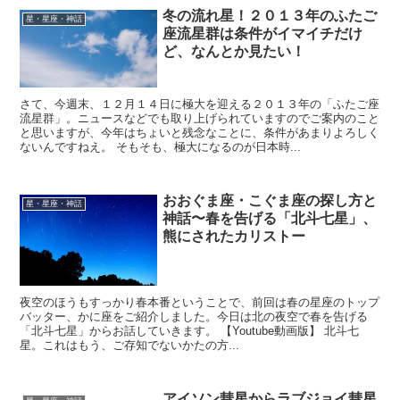
冬の流れ星！２０１３年のふたご
星・星座・神話
座流星群は条件がイマイチだけ
ど、なんとか見たい！
さて、今週末、１２月１４日に極大を迎える２０１３年の「ふたご座
流星群」。ニュースなどでも取り上げられていますのでご案内のこと
と思いますが、今年はちょいと残念なことに、条件があまりよろしく
ないんですねえ。 そもそも、極大になるのが日本時...
おおぐま座・こぐま座の探し方と
星・星座・神話
神話〜春を告げる「北斗七星」、
熊にされたカリストー
夜空のほうもすっかり春本番ということで、前回は春の星座のトップ
バッター、かに座をご紹介しました。今日は北の夜空で春を告げる
「北斗七星」からお話していきます。 【Youtube動画版】 北斗七
星。これはもう、ご存知でないかたの方...
アイソン彗星からラブジョイ彗星