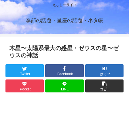
えむしーライフ
季節の話題・星座の話題・ネタ帳
木星〜太陽系最大の惑星・ゼウスの星〜ゼ
ウスの神話
Twitter
Facebook
はてブ
Pocket
LINE
コピー