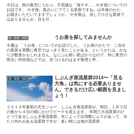
今日は、秋の夜空にうかぶ、不思議な「海ヤギ」。やぎ座についての
お話です。 やぎ座。星占いにでてくる星座ですね。山羊座のかた、
お聴きいただいてますでしょうか。 やぎ座は、決して小さな星座で
はありませんが、目を引...
うお座を探してみませんか
星・星座・神話
今週は 「うお座」についてのお話でした。 うお座のかたで、こ自分
の星座を実際に夜空ではっきり見たことがある、というかたは、かな
り少数派かもしれません。なにぶん暗い星ばかりなので、特に夜空の
明るい市街地などでは、見つけるのはまず無理と申...
しぶんぎ座流星群2014〜「見る
星・星座・神話
方角」は気にする必要ありませ
ん。できるだけ広い範囲を見まし
ょう！
２０１４年最初の天文ショー、しぶんぎ座流星群が、明日、１月３日
の夜から４日の朝にかけてピークを迎えます。 年間三大流星群のひ
とつであるしぶんぎ座流星群。年によって出現数にムラがあって、当
たり外れがある流星群ですが、多い時には他の流星群...