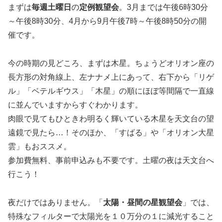
まずは
毎週土曜日
の
定例観望会
。3月までは午後6時30分
～午後8時30分、4月から9月午後7時～午後8時50分の開
催です。
今の時期の見どころ、まずは木星。ちょうどオリオン座の
長方形の対角線上、左ナナメ上にあって、右下から「リゲ
ル」「ベテルギウス」「木星」の順にほぼ等間隔で一直線
に並んでいますからすぐわかります。
肉眼で見てもひときわ明るく輝いている木星を天文台の望
遠鏡で見たら…！そのほか、「すばる」や「オリオン大星
雲」もおススメ。
参加費無料、事前申込みも不要です。土曜の夜は天文台へ
行こう！
夜だけではありません。「
太陽・昼間の星観望会
」では、
特殊なフィルターで太陽光を１０万分の１に減光すること