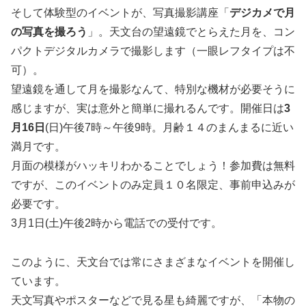
そして体験型のイベントが、写真撮影講座「
デジカメで月
の写真を撮ろう
」。天文台の望遠鏡でとらえた月を、コン
パクトデジタルカメラで撮影します（一眼レフタイプは不
可）。
望遠鏡を通して月を撮影なんて、特別な機材が必要そうに
感じますが、実は意外と簡単に撮れるんです。開催日は
3
月16日
(日)午後7時～午後9時。月齢１４のまんまるに近い
満月です。
月面の模様がハッキリわかることでしょう！参加費は無料
ですが、このイベントのみ定員１０名限定、事前申込みが
必要です。
3月1日(土)午後2時から電話での受付です。
このように、天文台では常にさまざまなイベントを開催し
ています。
天文写真やポスターなどで見る星も綺麗ですが、「本物の