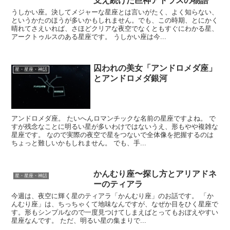
支え続けた巨神アトラスの物語
うしかい座。決してメジャーな星座とは言いがたく、よく知らない、
というかたのほうが多いかもしれません。でも、この時期、とにかく
晴れてさえいれば、さほどクリアな夜空でなくともすぐにわかる星、
アークトゥルスのある星座です。 うしかい座は今...
囚われの美女「アンドロメダ座」
星・星座・神話
とアンドロメダ銀河
アンドロメダ座。 たいへんロマンチックな名前の星座ですよね。 で
すが残念なことに明るい星が多いわけではないうえ、形もやや複雑な
星座です。 なので実際の夜空で星をつないで全体像を把握するのは
ちょっと難しいかもしれません。 でも、手...
かんむり座〜探し方とアリアドネ
星・星座・神話
ーのティアラ
今週は、夜空に輝く星のティアラ「かんむり座」のお話です。 「か
んむり座」は、ちっちゃくて地味なんですが、なぜか目をひく星座で
す。形もシンプルなので一度見つけてしまえばとってもおぼえやすい
星座なんです。 ただ、明るい星の集まりで...