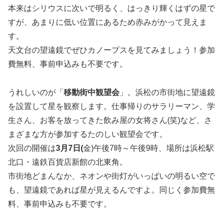
本来はシリウスに次いで明るく、はっきり輝くはずの星で
すが、あまりに低い位置にあるため赤みがかって見えま
す。
天文台の望遠鏡でぜひカノープスを見てみましょう！参加
費無料、事前申込みも不要です。
うれしいのが「
移動街中観望会
」。浜松の市街地に望遠鏡
を設置して星を観察します。仕事帰りのサラリーマン、学
生さん、お客を放ってきた飲み屋の女将さん(笑)など、さ
まざまな方が参加するたのしい観望会です。
次回の開催は
3月7日(
金)午後7時～午後9時、場所は浜松駅
北口・遠鉄百貨店新館の北東角。
市街地どまんなか、ネオンや街灯がいっぱいの明るい空で
も、望遠鏡であれば星が見えるんですよ。同じく参加費無
料、事前申込みも不要です。