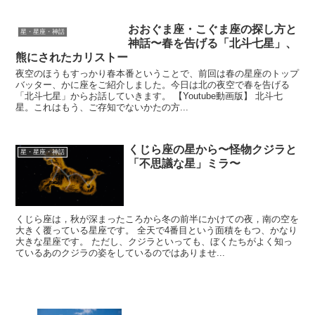
おおぐま座・こぐま座の探し方と
星・星座・神話
神話〜春を告げる「北斗七星」、
熊にされたカリストー
夜空のほうもすっかり春本番ということで、前回は春の星座のトップ
バッター、かに座をご紹介しました。今日は北の夜空で春を告げる
「北斗七星」からお話していきます。 【Youtube動画版】 北斗七
星。これはもう、ご存知でないかたの方...
くじら座の星から〜怪物クジラと
星・星座・神話
「不思議な星」ミラ〜
くじら座は，秋が深まったころから冬の前半にかけての夜，南の空を
大きく覆っている星座です。 全天で4番目という面積をもつ、かなり
大きな星座です。 ただし、クジラといっても、ぼくたちがよく知っ
ているあのクジラの姿をしているのではありませ...