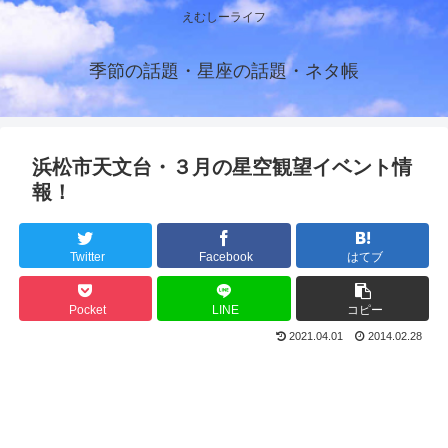
えむしーライフ
季節の話題・星座の話題・ネタ帳
浜松市天文台・３月の星空観望イベント情
報！
Twitter
Facebook
はてブ
Pocket
LINE
コピー
2021.04.01
2014.02.28