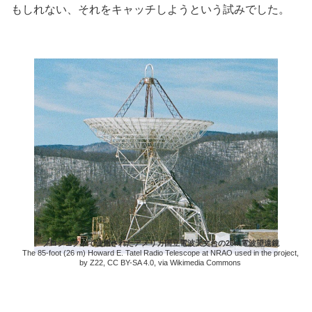
もしれない、それをキャッチしようという試みでした。
プロジェクトで使用されたアメリカ国立電波天文台の26m電波望遠鏡
The 85-foot (26 m) Howard E. Tatel Radio Telescope at NRAO used in the project,
by Z22, CC BY-SA 4.0, via Wikimedia Commons