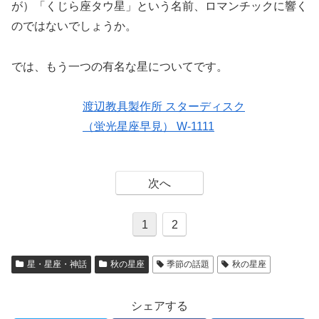
が）「くじら座タウ星」という名前、ロマンチックに響く
のではないでしょうか。
では、もう一つの有名な星についてです。
渡辺教具製作所 スターディスク
（蛍光星座早見） W-1111
次へ
1
2
星・星座・神話
秋の星座
季節の話題
秋の星座
シェアする