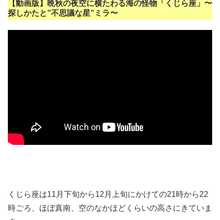
【動画版】晩秋の夜空に横たわる海の怪物「くじら座」〜
探しかたと”不思議な星”ミラ〜
くじら座は11月下旬から12月上旬にかけての21時から22
時ごろ、ほぼ真南、空のなかほどくらいの高さにきていま