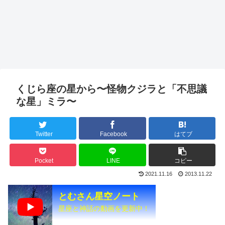
くじら座の星から〜怪物クジラと「不思議
な星」ミラ〜
Twitter
Facebook
はてブ
Pocket
LINE
コピー
2021.11.16
2013.11.22
とむさん星空ノート
星座と神話の動画を更新中！