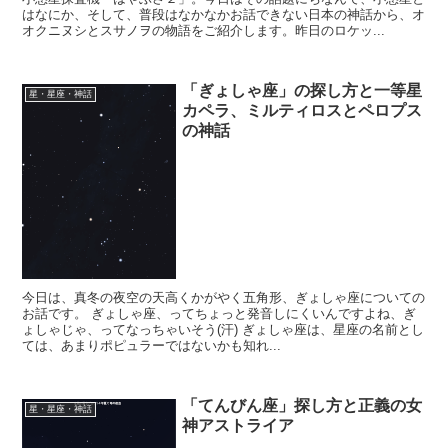
はなにか、そして、普段はなかなかお話できない日本の神話から、オ
オクニヌシとスサノヲの物語をご紹介します。昨日のロケッ...
「ぎょしゃ座」の探し方と一等星
星・星座・神話
カペラ、ミルティロスとペロプス
の神話
今日は、真冬の夜空の天高くかがやく五角形、ぎょしゃ座についての
お話です。 ぎょしゃ座、ってちょっと発音しにくいんですよね、ぎ
ょしゃじゃ、ってなっちゃいそう(汗) ぎょしゃ座は、星座の名前とし
ては、あまりポピュラーではないかも知れ...
「てんびん座」探し方と正義の女
星・星座・神話
神アストライア