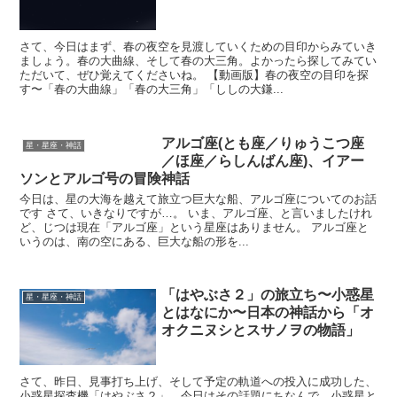
さて、今日はまず、春の夜空を見渡していくための目印からみていき
ましょう。春の大曲線、そして春の大三角。よかったら探してみてい
ただいて、ぜひ覚えてくださいね。 【動画版】春の夜空の目印を探
す〜「春の大曲線」「春の大三角」「ししの大鎌...
アルゴ座(とも座／りゅうこつ座
星・星座・神話
／ほ座／らしんばん座)、イアー
ソンとアルゴ号の冒険神話
今日は、星の大海を越えて旅立つ巨大な船、アルゴ座についてのお話
です さて、いきなりですが…。 いま、アルゴ座、と言いましたけれ
ど、じつは現在「アルゴ座」という星座はありません。 アルゴ座と
いうのは、南の空にある、巨大な船の形を...
「はやぶさ２」の旅立ち〜小惑星
星・星座・神話
とはなにか〜日本の神話から「オ
オクニヌシとスサノヲの物語」
さて、昨日、見事打ち上げ、そして予定の軌道への投入に成功した、
小惑星探査機「はやぶさ２」。今日はその話題にちなんで、小惑星と