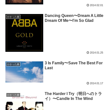
2014.02.01
Dancing Queen〜Dream A Little
かかった曲
Dream Of Me〜I’m So Glad
2014.01.25
3 Is Family〜Save The Best For
かかった曲
Last
2014.01.17
The Harder I Try（明日へのトラ
かかった曲
イ）〜Candle In The Wind