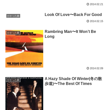
2014.02.21
Look Of Love〜Back For Good
かかった曲
2014.02.15
Rambring Man〜It Won’t Be
かかった曲
Long
2014.02.09
A Hazy Shade Of Winter(冬の散
かかった曲
歩道)〜The Best Of Times