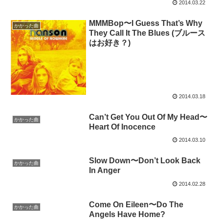
2014.03.22
MMMBop〜I Guess That’s Why
かかった曲
They Call It The Blues (ブルース
はお好き？)
2014.03.18
Can’t Get You Out Of My Head〜
かかった曲
Heart Of Inocence
2014.03.10
Slow Down〜Don’t Look Back
かかった曲
In Anger
2014.02.28
Come On Eileen〜Do The
かかった曲
Angels Have Home?