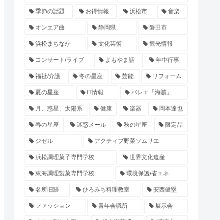
季節の話題
お得情報
浜松市
音楽
オンエア曲
静岡県
磐田市
浜松まちなか
文化芸術
観光情報
コンサート/ライブ
よもやま話
年中行事
福祉/介護
冬の星座
芸能
リフォーム
夏の星座
IT情報
バレエ「海賊」
月、惑星、太陽系
健康
楽器
岡本達也
春の星座
迷惑メール
秋の星座
限定品
ジゼル
アクティブ野菜ソムリエ
浜松調理菓子専門学校
世界文化遺産
東海調理製菓専門学校
環境保護/省エネ
名所旧跡
ひろみち料理教室
安西健塁
ファッション
青年会議所
展示会