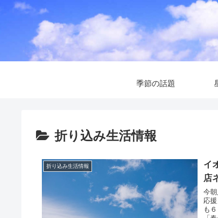
季節の話題
折り込み生活情報
イ
折り込み生活情報
店
今朝
応援
も６
「春