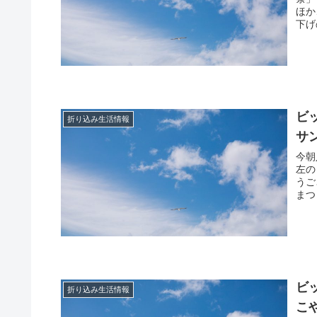
ほか
下げ
ビ
折り込み生活情報
サ
今朝
左の
うご
まつ
ビ
折り込み生活情報
こ