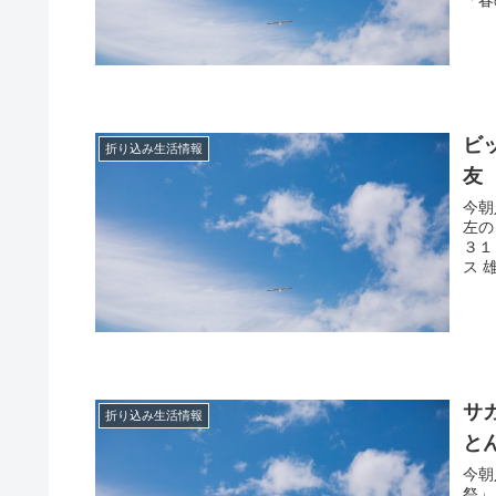
ビ
折り込み生活情報
友
今朝
左の
３１
ス 
サ
折り込み生活情報
と
今朝
祭」