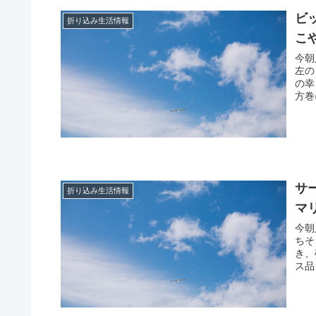
ビ
折り込み生活情報
こ
今朝
左の
の幸
方巻
サ
折り込み生活情報
マ
今朝
ちそ
き、
ス品