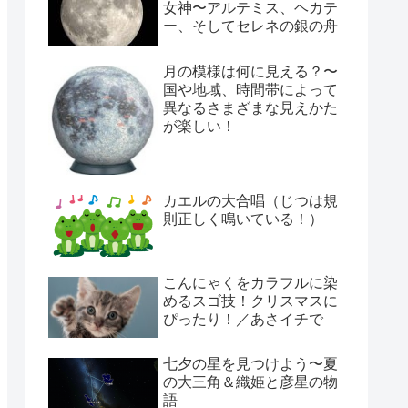
女神〜アルテミス、ヘカテ
ー、そしてセレネの銀の舟
月の模様は何に見える？〜
国や地域、時間帯によって
異なるさまざまな見えかた
が楽しい！
カエルの大合唱（じつは規
則正しく鳴いている！）
こんにゃくをカラフルに染
めるスゴ技！クリスマスに
ぴったり！／あさイチで
七夕の星を見つけよう〜夏
の大三角＆織姫と彦星の物
語