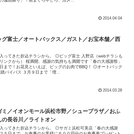
2014.04.04
ッグ富士／オートバックス／ガスト／お宝本舗／西
入ってきた折込チラシから。 ◎ビッグ富士 入野店（webチラシも
リンクから） 桜満開、感謝の気持ちも満開です「春の大感謝祭」
日まで！お花見といえば、ビッグのお肉でBBQ！ ◎オートバック
雄踏バイパス ３月９日まで「増...
2014.03.28
ガミ／イオンモール浜松市野／シュープラザ／おふ
んの長谷川／ライトオン
入ってきた折込チラシから。 ◎サガミ浜松可美店「春の大感謝
２５日まで。お食事のお客様に６００円分のお食事券プレゼント