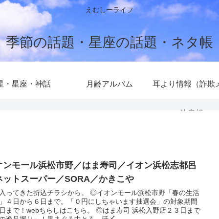
えむしーライフ
季節の話題・星座の話題・ネタ帳
星・星座・神話
月齢アルバム
耳より情報（詐欺
注意報）
オンモール浜松市野／はま寿司／イオン浜松志都呂
ネットスーパー／SORA／かきこや
入ってきた折込チラシから。 ◎イオンモール浜松市野「春の生活
」４日から６日まで。「０円にしちゃいます抽選会」の対象期間
日まで！webちらしはこちら。 ◎はま寿司 浜松入野店２３日まで
の逸品握り」！黒まぐろ中とろ、活〆...