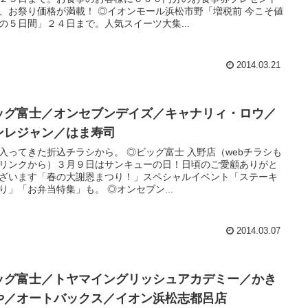
、お祭り価格が満載！ ◎イオンモール浜松市野「増税前 今こそ値
の５日間」２４日まで。人気スイーツ大集...
2014.03.21
ッグ富士／オンセブンデイズ／キャナリィ・ロウ／
ンレジャン／はま寿司
入ってきた折込チラシから。 ◎ビッグ富士 入野店（webチラシも
リンクから）３月９日はサンキューの日！日頃のご愛顧ありがと
ざいます「春の大謝恩まつり！」スペシャルイベント「ステーキ
り」「お弁当特集」も。 ◎オンセブン...
2014.03.07
ッグ富士／トヤマイングリッシュアカデミー／かき
や／オートバックス／イオン浜松志都呂店