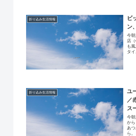
ビ
折り込み生活情報
ン
今朝
店（
も風
タイ
ユ
折り込み生活情報
／
ス
今朝
から
あつ
ら。