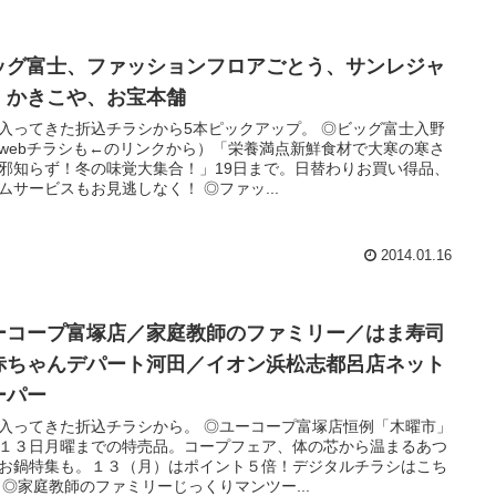
ッグ富士、ファッションフロアごとう、サンレジャ
、かきこや、お宝本舗
入ってきた折込チラシから5本ピックアップ。 ◎ビッグ富士入野
webチラシも←のリンクから）「栄養満点新鮮食材で大寒の寒さ
邪知らず！冬の味覚大集合！」19日まで。日替わりお買い得品、
ムサービスもお見逃しなく！ ◎ファッ...
2014.01.16
ーコープ富塚店／家庭教師のファミリー／はま寿司
赤ちゃんデパート河田／イオン浜松志都呂店ネット
ーパー
入ってきた折込チラシから。 ◎ユーコープ富塚店恒例「木曜市」
１３日月曜までの特売品。コープフェア、体の芯から温まるあつ
お鍋特集も。１３（月）はポイント５倍！デジタルチラシはこち
 ◎家庭教師のファミリーじっくりマンツー...