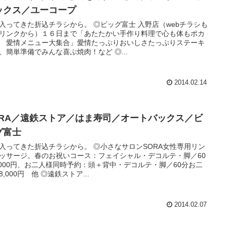
ックス／ユーコープ
入ってきた折込チラシから。 ◎ビッグ富士 入野店（webチラシも
リンクから）１６日まで「あたたかい手作り料理で心も体もポカ
 愛情メニュー大集合」愛情たっぷりおいしさたっぷりステーキ
、簡単準備でみんな喜ぶ焼肉！など ◎...
2014.02.14
ORA／遠鉄ストア／はま寿司／オートバックス／ビ
グ富士
入ってきた折込チラシから。 ◎小さなサロンSORA女性専用リン
ッサージ。春のお祝いコース：フェイシャル・デコルテ・脚／60
,000円、お二人様同時予約：頭＋背中・デコルテ・脚／60分お二
8,000円 他 ◎遠鉄ストア...
2014.02.07