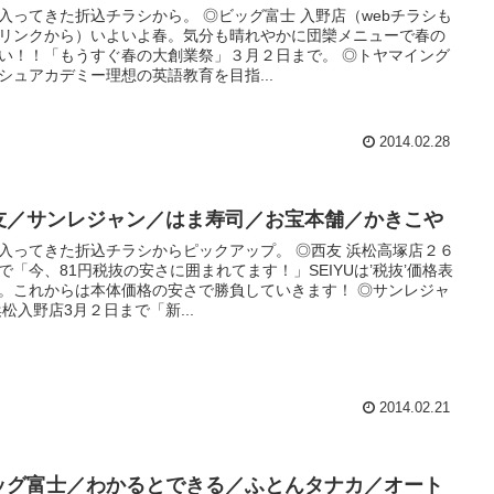
入ってきた折込チラシから。 ◎ビッグ富士 入野店（webチラシも
リンクから）いよいよ春。気分も晴れやかに団欒メニューで春の
い！！「もうすぐ春の大創業祭」３月２日まで。 ◎トヤマイング
シュアカデミー理想の英語教育を目指...
2014.02.28
友／サンレジャン／はま寿司／お宝本舗／かきこや
入ってきた折込チラシからピックアップ。 ◎西友 浜松高塚店２６
で「今、81円税抜の安さに囲まれてます！」SEIYUは’税抜’価格表
。これからは本体価格の安さで勝負していきます！ ◎サンレジャ
浜松入野店3月２日まで「新...
2014.02.21
ッグ富士／わかるとできる／ふとんタナカ／オート