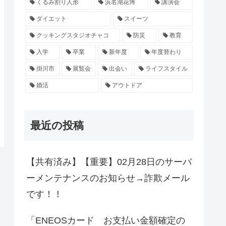
くるみ割り人形
浜名湖花博
講演会
ダイエット
スイーツ
クッキングスタジオチャコ
防災
教育
入学
卒業
新年度
年度替わり
掛川市
展覧会
出会い
ライフスタイル
婚活
アウトドア
最近の投稿
【共有済み】【重要】02月28日のサーバ
ーメンテナンスのお知らせ→詐欺メール
です！！
「ENEOSカード お支払い金額確定の