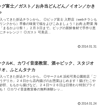
ッグ富士／ガスト／お弁当どんどん／イオン／かき
や
入ってきた折込チラシから。 ◎ビッグ富士 入野店（webチラシも
リンクから）早春の味覚で福をよびこみましょう！お肉 お野菜 海
「まるかぶり祭！」２月３日まで。ビッグの新鮮食材で手作り恵
にチャレンジ！ ◎ガスト 可美店...
2014.01.31
ークルK、カワイ音楽教室、酒ゃビック、スタジオ
リオ、ふとんタナカ
入ってきた折込チラシから。 ◎サークルK 浜松可美公園前店「ご
うデリカ」２４日から店内揚げのお惣菜はじめます！揚げたこや
砂肝、ももから揚げなど。２４日〜２６日は日替わり特別プライ
も！ ◎カワイ音楽教室春の無料体験レッ...
2014.01.24