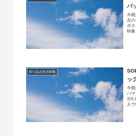
バ
今朝
左の
ポカ
特集
S
折り込み生活情報
ッ
今朝
パマ
分5
人で