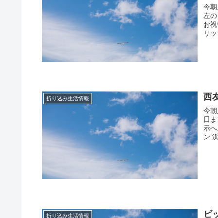
今朝
左の
お祝
リッ
西
折り込み生活情報
今朝
日ま
示へ
ン 
ビ
折り込み生活情報