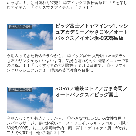
いっぱい！」と日替わり特売！ ◎アイレクス浜松富塚店 「冬を楽し
むアイテム」「クリスマスアイテム」「２０１４...
ビッグ富士／トヤマイングリッシ
折り込み生活情報
ュアカデミー／かきこや／オート
バックス／イオン浜松志都呂店
今朝入ってきた折込チラシから。 ◎ビッグ富士 入野店（webチラシ
も左のリンクから）いよいよ春。気分も晴れやかに団欒メニューで春
のお祝い！！「もうすぐ春の大創業祭」３月２日まで。 ◎トヤマイ
ングリッシュアカデミー理想の英語教育を目指...
SORA／遠鉄ストア／はま寿司／
折り込み生活情報
オートバックス／ビッグ富士
今朝入ってきた折込チラシから。 ◎小さなサロンSORA女性専用リ
ンパマッサージ。春のお祝いコース：フェイシャル・デコルテ・脚／
60分5,000円、お二人様同時予約：頭＋背中・デコルテ・脚／60分お
二人で8,000円 他 ◎遠鉄ストア...