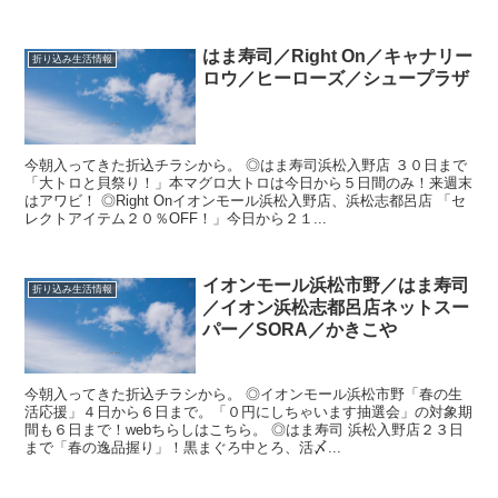
はま寿司／Right On／キャナリー
折り込み生活情報
ロウ／ヒーローズ／シュープラザ
今朝入ってきた折込チラシから。 ◎はま寿司浜松入野店 ３０日まで
「大トロと貝祭り！」本マグロ大トロは今日から５日間のみ！来週末
はアワビ！ ◎Right Onイオンモール浜松入野店、浜松志都呂店 「セ
レクトアイテム２０％OFF！」今日から２１...
イオンモール浜松市野／はま寿司
折り込み生活情報
／イオン浜松志都呂店ネットスー
パー／SORA／かきこや
今朝入ってきた折込チラシから。 ◎イオンモール浜松市野「春の生
活応援」４日から６日まで。「０円にしちゃいます抽選会」の対象期
間も６日まで！webちらしはこちら。 ◎はま寿司 浜松入野店２３日
まで「春の逸品握り」！黒まぐろ中とろ、活〆...