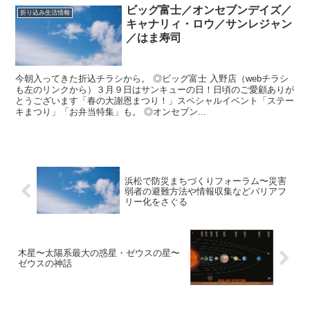
ビッグ富士／オンセブンデイズ／
折り込み生活情報
キャナリィ・ロウ／サンレジャン
／はま寿司
今朝入ってきた折込チラシから。 ◎ビッグ富士 入野店（webチラシ
も左のリンクから）３月９日はサンキューの日！日頃のご愛顧ありが
とうございます「春の大謝恩まつり！」スペシャルイベント「ステー
キまつり」「お弁当特集」も。 ◎オンセブン...
浜松で防災まちづくりフォーラム〜災害
弱者の避難方法や情報収集などバリアフ
リー化をさぐる
木星〜太陽系最大の惑星・ゼウスの星〜
ゼウスの神話