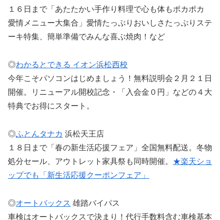
１６日まで「あたたかい手作り料理で心も体もポカポカ
愛情メニュー大集合」愛情たっぷりおいしさたっぷりステ
ーキ特集、簡単準備でみんな喜ぶ焼肉！など
◎
わかるとできる イオン浜松西校
今年こそパソコンはじめましょう！無料説明会２月２１日
開催。リニューアル開校記念・「入会金０円」などの４大
特典でお得にスタート。
◎
ふとんタナカ
浜松天王店
１８日まで「春の新生活応援フェア」全国無料配送。冬物
処分セール、アウトレット家具祭も同時開催。
★楽天ショ
ップでも「新生活応援クーポンフェア」
◎
オートバックス
雄踏バイパス
車検はオートバックスで決まり！代行手数料含む車検基本