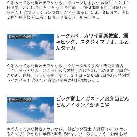
今朝入ってきた折込チラシから。 ◎コープしずおか 富塚店 １２月１
日まで「おいしさいろいろ うちのお鍋」。恒例木曜市など日替わり
特売も！ ◎ファッションフロアごとう 加美店 １２月３日まで、開店
２周年感謝祭 第二弾！日替わり激安セールも開催...
サークルK、カワイ音楽教室、酒
折り込み生活情報
ゃビック、スタジオマリオ、ふと
んタナカ
今朝入ってきた折込チラシから。 ◎サークルK 浜松可美公園前店
「ごちそうデリカ」２４日から店内揚げのお惣菜はじめます！揚げた
こやき、砂肝、ももから揚げなど。２４日〜２６日は日替わり特別プ
ライス品も！ ◎カワイ音楽教室春の無料体験レッ...
ビッグ富士／ガスト／お弁当どん
折り込み生活情報
どん／イオン／かきこや
今朝入ってきた折込チラシから。 ◎ビッグ富士 入野店（webチラシ
も左のリンクから）早春の味覚で福をよびこみましょう！お肉 お野