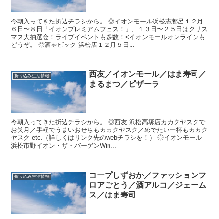
今朝入ってきた折込チラシから。 ◎イオンモール浜松志都呂１２月
６日〜８日「イオンプレミアムフェス！」、１３日〜２５日はクリス
マス大抽選会！ライブイベントも多数！<イオンモールオンラインも
どうぞ。 ◎酒ゃビック 浜松店１２月５日...
西友／イオンモール／はま寿司／
折り込み生活情報
まるまつ／ピザーラ
今朝入ってきた折込チラシから。 ◎西友 浜松高塚店カカクヤスクで
お笑月／手軽でうまいおせちもカカクヤスク／めでたい一杯もカカク
ヤスク etc.（詳しくはリンク先のwebチラシを！） ◎イオンモール
浜松市野イオン・ザ・バーゲンWin...
コープしずおか／ファッションフ
折り込み生活情報
ロアごとう／酒アルコ／ジェーム
ス／はま寿司