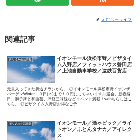
えむしーライフ
関連記事
イオンモール浜松市野／ピザタイ
折り込み生活情報
ム入野店／フィットハウス磐田店
／上池自動車学校／遠鉄百貨店
元旦入ってきた折込チラシから。 ◎イオンモール浜松市野イオンザ
バーゲンWinter ９日(木)まで！０円にしちゃいます抽選会、新春縁
日、獅子舞と和曲芸、津軽三味線などイベント満載！webちらしはこ
ちら。 ◎ピザタイム入野店お得なご予...
イオンモール／酒ゃビック／ライ
折り込み生活情報
トオン／ふとんタナカ／アイレク
ス