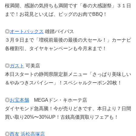
桜満開、感謝の気持ちも満開です「春の大感謝祭」３１日
まで！お花見といえば、ビッグのお肉でBBQ！
◎
オートバックス
雄踏バイパス
３月９日まで「増税前最後の最後の大セール！」カーナビ
各種割引、タイヤキャンペーンも今月末まで！
◎
ガスト
可美店
本日スタートの静岡県限定新メニュー「さっぱり美味しい
＆やみつきスパイシー」！スペシャルクーポン20枚！
◎
お宝本舗
MEGAドン・キホーテ店
ダイヤモンド急高騰！今が売りどきです、本日より７日間
買い取り20%〜30%UP！古銭高価買取りフェアも！
◎
西友 浜松高塚店