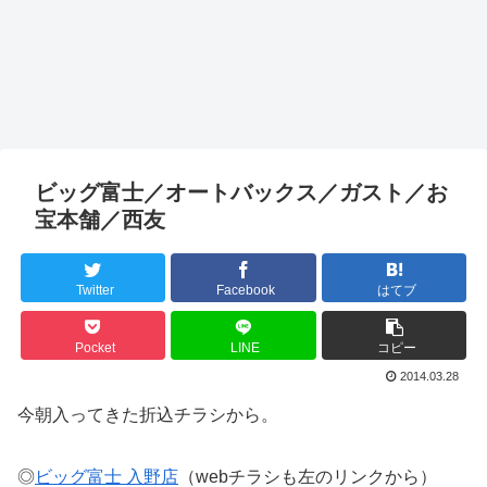
ビッグ富士／オートバックス／ガスト／お
宝本舗／西友
Twitter
Facebook
はてブ
Pocket
LINE
コピー
2014.03.28
今朝入ってきた折込チラシから。
◎
ビッグ富士 入野店
（webチラシも左のリンクから）