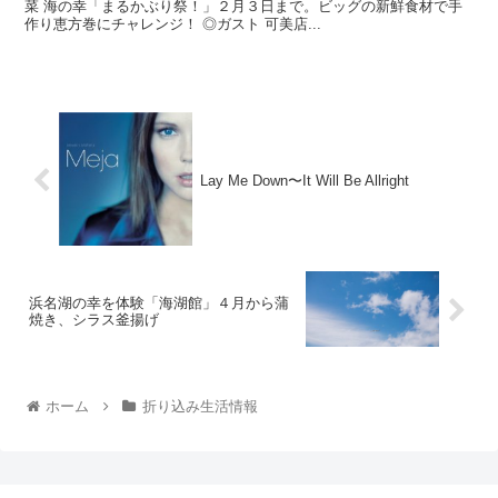
菜 海の幸「まるかぶり祭！」２月３日まで。ビッグの新鮮食材で手
作り恵方巻にチャレンジ！ ◎ガスト 可美店...
Lay Me Down〜It Will Be Allright
浜名湖の幸を体験「海湖館」４月から蒲
焼き、シラス釜揚げ
ホーム
折り込み生活情報