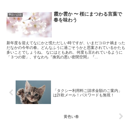
霞か雲か 〜 桜にまつわる言葉で
季節の話題
春を味わう
新年度を迎えてなにかと慌ただしい時ですが、いまだコロナ禍まった
だなかの今年の春。どんなふうに過ごそうかと思案されているかたも
多いことでしょうね。 なにはともあれ、何度も言われているように
「３つの密」、すなわち『換気の悪い密閉空間』『...
「タクシー利用料ご請求金額のご案内」
は詐欺メール！パスワードも無視！
黄色い春