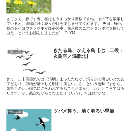
さてさて、春です春。桜はもうすっかり葉桜ですね。その下を散策し
ていると、道端に咲く花々が目を楽しませてくれます。 先日、帰化
種のセイヨウタンポポが隆盛の中、在来種のニホンタンポポを探して
みた、というお話をしましたが… OLYM...
きたる鳥、かえる鳥【七十二候：
季節の話題
玄鳥至／鴻雁北】
さて、二十四節気では「清明」まっただなか。清らかで明るいとの文
字どおり「万物が清々しく明るく美しいころ」という意味ですから、
気持ちのいい陽気にさそわれてあちこちお出かけしたいところではあ
ります。が、残念ながらまだまだそういうわけにはいかな...
ツバメ舞う、清く明るい季節
季節の話題