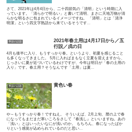
さて、2021年は4月4日から、二十四節気の「清明」という時期に入
っています。「清らかで明るい」と書いて清明、まさに天地万物が清
らかな明るさに包まれているイメージですね。 「清明」とは「清浄
明潔」という四文字熟語から来ているそうです...
2021年春土用は4月17日から／五
季節の話題
行説／戌の日
4月も後半に入り、もうすっかり春。というより、初夏を感じること
も多くなってきました。 5月に入ればまもなく立夏を迎えますから、
じっさいに夏が近づいているわけですが、今年は明日が「春の土用の
入り」です。春土用？そうなんです「土用」は夏...
黄色い春
季節の話題
や～もうすっかり春！ですねえ。 そういえば、2月上旬、暦の上で春
になってもまだまだ寒いころをさして『春浅し』といいますね。あの
「浅い」とはいったいなにが浅いのか。 もちろん、春になったばか
りという感覚が込められているのだと思い...