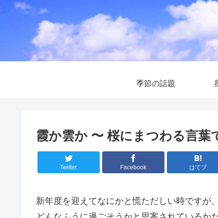
季節の話題
霞か雲か 〜 桜にまつわる言葉
Twitter
Facebook
はてブ
新年度を迎えてなにかと慌ただしい時ですが
どんなふうに過ごそうかと思案されているか