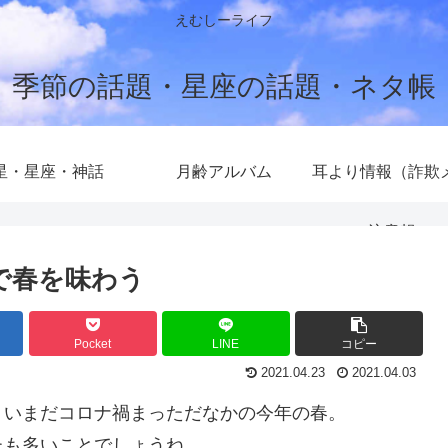
えむしーライフ
季節の話題・星座の話題・ネタ帳
星・星座・神話
月齢アルバム
耳より情報（詐欺
注意報）
で春を味わう
Pocket
LINE
コピー
2021.04.23
2021.04.03
、いまだコロナ禍まっただなかの今年の春。
たも多いことでしょうね。