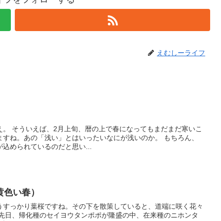
えむしーライフ
え。 そういえば、2月上旬、暦の上で春になってもまだまだ寒いこ
ますね。あの「浅い」とはいったいなにが浅いのか。 もちろん、
込められているのだと思い...
黄色い春）
うすっかり葉桜ですね。その下を散策していると、道端に咲く花々
 先日、帰化種のセイヨウタンポポが隆盛の中、在来種のニホンタ