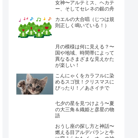
女神〜アルテミス、ヘカテ
ー、そしてセレネの銀の舟
カエルの大合唱（じつは規
則正しく鳴いている！）
月の模様は何に見える？〜
国や地域、時間帯によって
異なるさまざまな見えかた
が楽しい！
こんにゃくをカラフルに染
めるスゴ技！クリスマスに
ぴったり！／あさイチで
七夕の星を見つけよう〜夏
の大三角＆織姫と彦星の物
語
おうし座の探し方と神話〜
燃える目アルデバランと牛