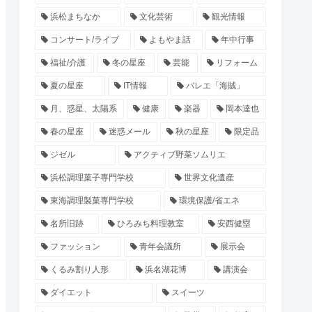
浜松まちなか
文化芸術
観光情報
コンサート/ライブ
よもやま話
年中行事
福祉/介護
冬の星座
芸能
リフォーム
夏の星座
IT情報
バレエ「海賊」
月、惑星、太陽系
健康
楽器
岡本達也
春の星座
迷惑メール
秋の星座
限定品
ジゼル
アクティブ野菜ソムリエ
浜松調理菓子専門学校
世界文化遺産
東海調理製菓専門学校
環境保護/省エネ
名所旧跡
ひろみち料理教室
安西健塁
ファッション
青年会議所
展示会
くるみ割り人形
浜名湖花博
講演会
ダイエット
スイーツ