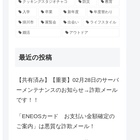
クッキングスタジオチャコ
防災
教育
入学
卒業
新年度
年度替わり
掛川市
展覧会
出会い
ライフスタイル
婚活
アウトドア
最近の投稿
【共有済み】【重要】02月28日のサーバ
ーメンテナンスのお知らせ→詐欺メール
です！！
「ENEOSカード お支払い金額確定の
ご案内」は悪質な詐欺メール！