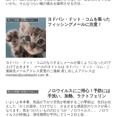
いがち。そんなつらい喉の痛みを緩和させる方法...
ヨドバシ・ドット・コムを装った
耳より情報（詐欺メール注意報）
フィッシングメールに注意！
ヨドバシ・ドット・コムのなりすましメールが届くようになったので
上げておきます。 メールのタイトルは ヨドバシ・ドット・コム：ご
連絡先メールアドレス変更のご連絡 差し出し人アドレスは
member@yodobashi.com 本...
ノロウイルスにご用心！予防には
耳より情報（詐欺メール注意報）
手洗い、加熱、ラクトフェリン
いよいよ冬本番、気温が下がり空気が乾燥するこの季節は、先日お伝
えした「かくれ脱水」だけでなく、さまざまな感染症のリスクが高く
なります。気をつけたいもののひとつが「ノロウイルス」。 ノロウ
イルスの特徴は、潜伏期間が平均して１〜２日と短...