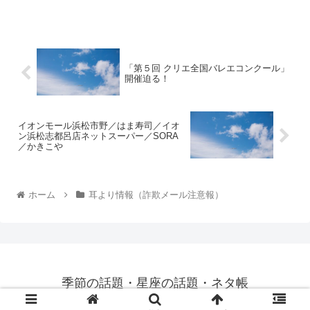
「第５回 クリエ全国バレエコンクール」
開催迫る！
イオンモール浜松市野／はま寿司／イオ
ン浜松志都呂店ネットスーパー／SORA
／かきこや
ホーム
耳より情報（詐欺メール注意報）
季節の話題・星座の話題・ネタ帳
© 2013 季節の話題 ネタ帳／
privacy policy