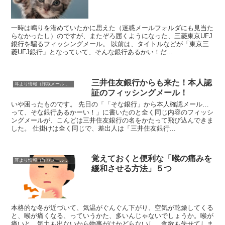
一時は鳴りを潜めていたかに思えた（迷惑メールフォルダにも見当た
らなかったし）のですが、またぞろ届くようになった、三菱東京UFJ
銀行を騙るフィッシングメール。 以前は、タイトルなどが「東京三
菱UFJ銀行」となっていて、そんな銀行あるかい！だ...
三井住友銀行からも来た！本人認
耳より情報（詐欺メール注意報）
証のフィッシングメール！
いや困ったものです。 先日の「「そな銀行」から本人確認メール…
って、そな銀行あるかーい！」に書いたのと全く同じ内容のフィッシ
ングメールが、こんどは三井住友銀行の名をかたって飛び込んできま
した。 仕掛けは全く同じで、差出人は「三井住友銀行...
覚えておくと便利な「喉の痛みを
耳より情報（詐欺メール注意報）
緩和させる方法」５つ
本格的な冬が近づいて、気温がぐんぐん下がり、空気が乾燥してくる
と、喉が痛くなる、っていうかた、多いんじゃないでしょうか。喉が
痛いと、気力も出ないから物事がはかどらないし、食欲も失せてしま