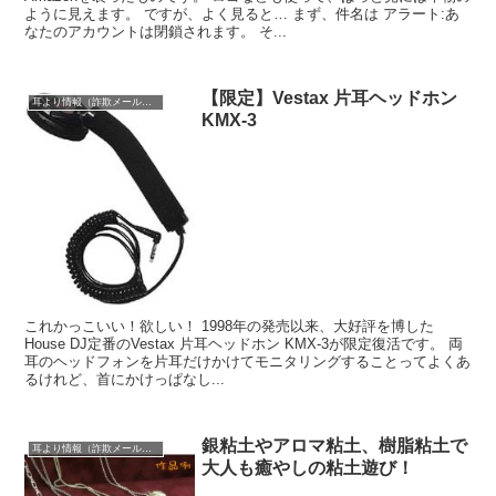
ように見えます。 ですが、よく見ると… まず、件名は アラート:あ
なたのアカウントは閉鎖されます。 そ...
【限定】Vestax 片耳ヘッドホン
耳より情報（詐欺メール注意報）
KMX-3
これかっこいい！欲しい！ 1998年の発売以来、大好評を博した
House DJ定番のVestax 片耳ヘッドホン KMX-3が限定復活です。 両
耳のヘッドフォンを片耳だけかけてモニタリングすることってよくあ
るけれど、首にかけっぱなし...
銀粘土やアロマ粘土、樹脂粘土で
耳より情報（詐欺メール注意報）
大人も癒やしの粘土遊び！