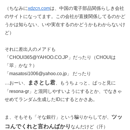
（ちなみに
xdzcn.com
は、中国の電子部品関係らしき会社
のサイトになってます。この会社が直接関係してるのかど
うかは知らない、いや実在するのかどうかもわからないけ
ど）
それに差出人のメアドも
「CHOUI365@YAHOO.CO.JP」だったり（CHOUIは
「
翠」
かな？）
「masatosi1006@yahoo.co.jp」 だったり
まさとし君
…おーい、
、もうちょっと、ぱっと見に
「resona-gr」と混同しやすいようにするとか、でなきゃ
せめてランダム生成したIDにするとかさあ。
ツッ
ま、そもそも「そな銀行」という騙りからしてが、
コんでくれと言わんばかり
なんだけど（汗）