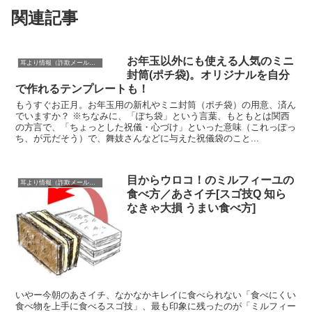
関連記事
お年玉以外にも使える人気のミニ
耳より情報（詐欺メール注意報）
封筒(ポチ袋)。オリジナルを自分
で作れるテンプレートも！
もうすぐお正月。お年玉用の新札やミニ封筒（ポチ袋）の用意、済ん
でいますか？ ※ちなみに、「ぽち袋」という言葉、もともとは関西
の方言で、「ちょっとした祝儀・心づけ」といった意味（これっぽっ
ち、が元だそう）で、舞妓さんなどに与えた祝儀袋のこと...
目からウロコ！のミルフィーユの
耳より情報（詐欺メール注意報）
食べ方／あさイチ[スゴ技Q 知ら
なきゃ大損 うまい食べ方]
いやー今朝のあさイチ、なかなかキレイに食べられない「食べにくい
食べ物を上手に食べるスゴ技」、最も印象に残ったのが「ミルフィー