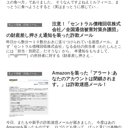
ユの食べ方」でありました。 そうなんですよねえミルフィーユ、ま
っとうに食べようとすると（実はまっとうに感じてい...
注意！「セントラル債権回収株式
耳より情報（詐欺メール注意報）
会社／全国通信被害対策弁護団」
の財産差し押さえ通知を装った詐欺メール
昨日から数分〜１０数分おきに送りつけられている迷惑メール。 ま
ず「セントラル債権回収株式会社」なる会社の担当者（わたしんとこ
には「担当：別府正」だそうな）から、 本通知をもちまして、
［***@******］の所持者に対する《財産差し押さえ...
Amazonを装った「アラート:あ
耳より情報（詐欺メール注意報）
なたのアカウントは閉鎖されま
す。」は詐欺迷惑メール！
今日、またもや新手の詐欺迷惑メールが届きました。 今度はあの
Amazonを装ったものです。 ロゴなども使って、ぱっと見には本物の