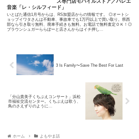
ス専門店モバイルストア／バレエ
音楽「レ・シルフィード」
いとばた通信1月号からは、RS加盟店からの情報です。 ◎オートシ
ョップイワタさんは不動車、事故車でも1万円以上で買い取り。県西
部なら引き取り無料、廃車手続きも無料。お電話で無料査定ＯＫ！◎
ブラウンシュガーららぽーと店さんからはイチ押し...
3 Is Family〜Save The Best For Last
「分山貴美子くちぶえコンサート」浜松
市福祉交流センター。くちぶえは歌う、
鳥のさえずりのように…
ホーム
よもやま話