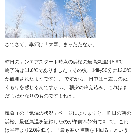
さてさて、季節は「大寒」まっただなか。
昨日のオンエアスタート時点の浜松の最高気温は8.8℃、
終了時は11.8℃でありました（その後、14時50分に12.0℃
が観測されたようです）。 ですから、日中は日差しのぬ
くもりを感じるんですが…、 朝夕の冷え込み、これはま
だまだかなりのものですよねえ。
気象庁の「気温の状況」ページによりますと、昨日の朝の
浜松、最低気温を記録したのが午前2時2分で0.1℃。これ
は平年より2.0度低く、「最も寒い時期を下回る」という