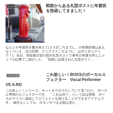
戦前からある丸型ポストに年賀状
よもやま話
を投函してきました！
なんとか年賀状を書き終えて(２０日ごろまでに、の初期目標はあえ
なくついえ、次の目標、クリスマスごろまでに、はぎりぎりクリ
ア！)、先日、現役最古型の庇付丸型ポストで来年の幸運を呼んじゃ
う？の記事でご紹介した、「戦前に設置された丸型ポスト」...
これ欲しい！BOSSのボーカルエ
よもやま話
フェクター Vocal Performer
VE-5-RD
これ欲しい！シリーズ。ネットをウロウロしていて見つけた、ボーカ
ル専用のエフェクターです。 「これは何？」という話は簡単、ボー
カルマイクに直結してエフェクトを掛けることができるアイテムで
す。 操作もシンプル、ボタンやつまみ類は見た...