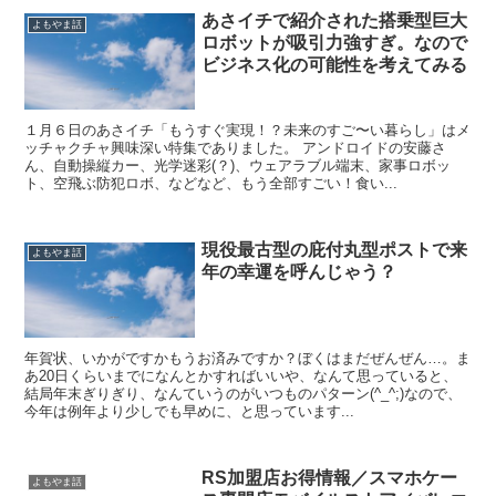
あさイチで紹介された搭乗型巨大
よもやま話
ロボットが吸引力強すぎ。なので
ビジネス化の可能性を考えてみる
１月６日のあさイチ「もうすぐ実現！？未来のすご〜い暮らし」はメ
ッチャクチャ興味深い特集でありました。 アンドロイドの安藤さ
ん、自動操縦カー、光学迷彩(？)、ウェアラブル端末、家事ロボッ
ト、空飛ぶ防犯ロボ、などなど、もう全部すごい！食い...
現役最古型の庇付丸型ポストで来
よもやま話
年の幸運を呼んじゃう？
年賀状、いかがですかもうお済みですか？ぼくはまだぜんぜん…。ま
あ20日くらいまでになんとかすればいいや、なんて思っていると、
結局年末ぎりぎり、なんていうのがいつものパターン(^_^;)なので、
今年は例年より少しでも早めに、と思っています...
RS加盟店お得情報／スマホケー
よもやま話