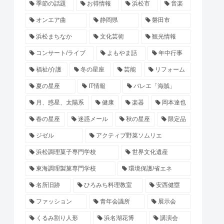
季節の話題
お得情報
浜松市
音楽
オンエア曲
静岡県
磐田市
浜松まちなか
文化芸術
観光情報
コンサート/ライブ
よもやま話
年中行事
福祉/介護
冬の星座
芸能
リフォーム
夏の星座
IT情報
バレエ「海賊」
月、惑星、太陽系
健康
楽器
岡本達也
春の星座
迷惑メール
秋の星座
限定品
ジゼル
アクティブ野菜ソムリエ
浜松調理菓子専門学校
世界文化遺産
東海調理製菓専門学校
環境保護/省エネ
名所旧跡
ひろみち料理教室
安西健塁
ファッション
青年会議所
展示会
くるみ割り人形
浜名湖花博
講演会