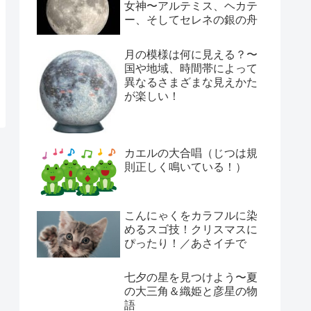
女神〜アルテミス、ヘカテ
ー、そしてセレネの銀の舟
月の模様は何に見える？〜
国や地域、時間帯によって
異なるさまざまな見えかた
が楽しい！
カエルの大合唱（じつは規
則正しく鳴いている！）
こんにゃくをカラフルに染
めるスゴ技！クリスマスに
ぴったり！／あさイチで
七夕の星を見つけよう〜夏
の大三角＆織姫と彦星の物
語