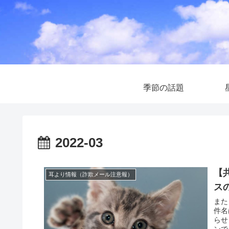
季節の話題
2022-03
【
耳より情報（詐欺メール注意報）
ス
また
件名
らせ
ンで