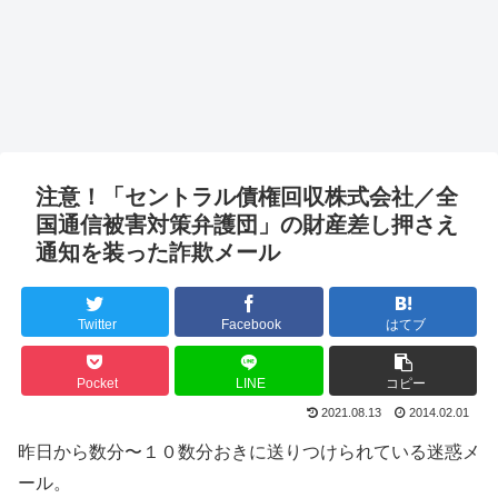
注意！「セントラル債権回収株式会社／全
国通信被害対策弁護団」の財産差し押さえ
通知を装った詐欺メール
Twitter
Facebook
はてブ
Pocket
LINE
コピー
2021.08.13
2014.02.01
昨日から数分〜１０数分おきに送りつけられている迷惑メ
ール。