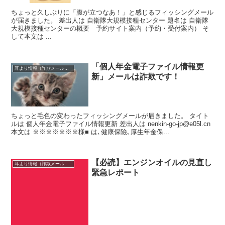
ちょっと久しぶりに「腹が立つなあ！」と感じるフィッシングメール
が届きました。 差出人は 自衛隊大規模接種センター 題名は 自衛隊
大規模接種センターの概要 予約サイト案内（予約・受付案内） そ
して本文は ...
「個人年金電子ファイル情報更
耳より情報（詐欺メール注意報）
新」メールは詐欺です！
ちょっと毛色の変わったフィッシングメールが届きました。 タイト
ルは 個人年金電子ファイル情報更新 差出人は nenkin-go-jp@e05l.cn
本文は ※※※※※※※様■ は､健康保險､厚生年金保...
【必読】エンジンオイルの見直し
耳より情報（詐欺メール注意報）
緊急レポート