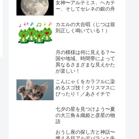
女神〜アルテミス、ヘカテ
ー、そしてセレネの銀の舟
カエルの大合唱（じつは規
則正しく鳴いている！）
月の模様は何に見える？〜
国や地域、時間帯によって
異なるさまざまな見えかた
が楽しい！
こんにゃくをカラフルに染
めるスゴ技！クリスマスに
ぴったり！／あさイチで
七夕の星を見つけよう〜夏
の大三角＆織姫と彦星の物
語
おうし座の探し方と神話〜
燃える目アルデバランと牛