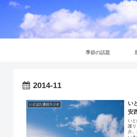
季節の話題
2014-11
い
いどばた通信ラジオ
安
いと
護リ
介。
いき