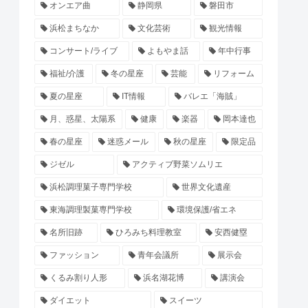
オンエア曲
静岡県
磐田市
浜松まちなか
文化芸術
観光情報
コンサート/ライブ
よもやま話
年中行事
福祉/介護
冬の星座
芸能
リフォーム
夏の星座
IT情報
バレエ「海賊」
月、惑星、太陽系
健康
楽器
岡本達也
春の星座
迷惑メール
秋の星座
限定品
ジゼル
アクティブ野菜ソムリエ
浜松調理菓子専門学校
世界文化遺産
東海調理製菓専門学校
環境保護/省エネ
名所旧跡
ひろみち料理教室
安西健塁
ファッション
青年会議所
展示会
くるみ割り人形
浜名湖花博
講演会
ダイエット
スイーツ