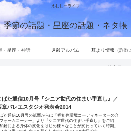
えむしーライフ
季節の話題・星座の話題・ネタ帳
星・星座・神話
月齢アルバム
耳より情報（詐欺
注意報）
とばた通信10月号『シニア世代の住まい手直し』／
西章バレエスタジオ発表会2014
ばた通信10月号の紙面からは「福祉住環境コーディネーターの介
フォームコーナー」より『シニア世代の住まい手直し』をご紹
加齢による身体の変化をはじめ様々なことが変わっていく時期。
いきと過ごすためにも暮らしやすい住まいは大切です。...