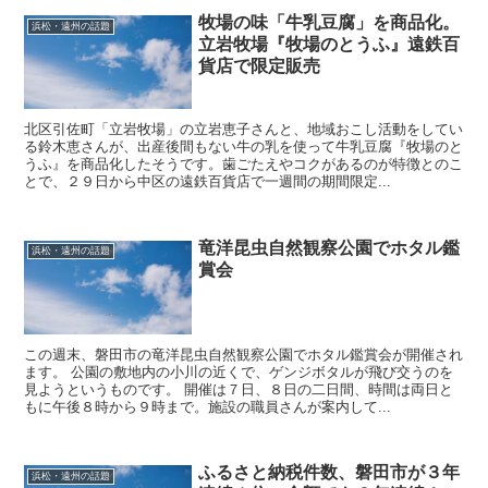
牧場の味「牛乳豆腐」を商品化。
浜松・遠州の話題
立岩牧場『牧場のとうふ』遠鉄百
貨店で限定販売
北区引佐町「立岩牧場」の立岩恵子さんと、地域おこし活動をしてい
る鈴木恵さんが、出産後間もない牛の乳を使って牛乳豆腐『牧場のと
うふ』を商品化したそうです。歯ごたえやコクがあるのが特徴とのこ
とで、２９日から中区の遠鉄百貨店で一週間の期間限定...
竜洋昆虫自然観察公園でホタル鑑
浜松・遠州の話題
賞会
この週末、磐田市の竜洋昆虫自然観察公園でホタル鑑賞会が開催され
ます。 公園の敷地内の小川の近くで、ゲンジボタルが飛び交うのを
見ようというものです。 開催は７日、８日の二日間、時間は両日と
もに午後８時から９時まで。施設の職員さんが案内して...
ふるさと納税件数、磐田市が３年
浜松・遠州の話題