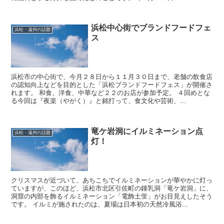
浜松中心街でブランドフードフェ
浜松・遠州の話題
ス
浜松市の中心街で、今月２８日から１１月３０日まで、老舗の飲食店
の認知向上などを目的とした「浜松ブランドフードフェス」が開催さ
れます。 和食、洋食、中華など２２のお店が参加予定。 ４回めとな
る今回は『夜楽（やがく）』と銘打って、食文化や芸術、...
竜ケ岩洞にイルミネーション点
浜松・遠州の話題
灯！
クリスマスが近づいて、あちこちでイルミネーションが華やかに灯っ
ていますが、このほど、浜松市北区引佐町の鍾乳洞「竜ケ岩洞」に、
洞窟の内部を飾るイルミネーション「電飾土蛍」がお目見えしたそう
です。 イルミが施されたのは、夏場は日本初の天然冷風浴...