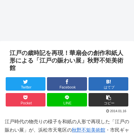
江戸の歳時記を再現！華扇会の創作和紙人
形による「江戸の賑わい展」秋野不矩美術
館
Twitter
Facebook
はてブ
Pocket
LINE
コピー
2014.01.16
江戸時代の物売りの様子を和紙の人形で再現した「江戸の
賑わい展」が、浜松市天竜区の
秋野不矩美術館
・市民ギャ