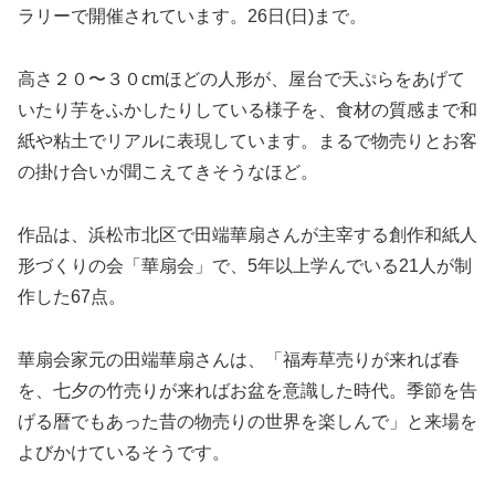
ラリーで開催されています。26日(日)まで。
高さ２０〜３０cmほどの人形が、屋台で天ぷらをあげて
いたり芋をふかしたりしている様子を、食材の質感まで和
紙や粘土でリアルに表現しています。まるで物売りとお客
の掛け合いが聞こえてきそうなほど。
作品は、浜松市北区で田端華扇さんが主宰する創作和紙人
形づくりの会「華扇会」で、5年以上学んでいる21人が制
作した67点。
華扇会家元の田端華扇さんは、「福寿草売りが来れば春
を、七夕の竹売りが来ればお盆を意識した時代。季節を告
げる暦でもあった昔の物売りの世界を楽しんで」と来場を
よびかけているそうです。