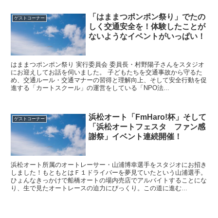
「はままつポンポン祭り」でたの
ゲストコーナー
しく交通安全を！体験したことが
ないようなイベントがいっぱい！
はままつポンポン祭り 実行委員会 委員長・村野陽子さんをスタジオ
にお迎えしてお話を伺いました。 子どもたちを交通事故から守るた
め、交通ルール・交通マナーの習得と理解向上、そして安全行動を促
進する「カートスクール」の運営をしている「NPO法...
浜松オート「FmHaro!杯」そして
ゲストコーナー
「浜松オートフェスタ ファン感
謝祭」イベント連続開催！
浜松オート所属のオートレーサー・山浦博幸選手をスタジオにお招き
しました！もともとはＦ１ドライバーを夢見ていたという山浦選手。
ひょんなきっかけで船橋オートの場内売店でアルバイトすることにな
り、生で見たオートレースの迫力にびっくり。この道に進む...