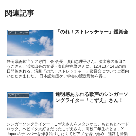
関連記事
「のれ！ストレッチャー」鑑賞会
ゲストコーナー
静岡県認知症ケア専門士会 会長 奥山恵理子さん、演出家の飯田こ
うこさん、浜松出身の女優・奥山智恵野さんに、12月13／14日の両
日開催される、演劇「のれ！ストレッチャー」鑑賞会についてご案内
いただきました。 日本認知症ケア学会の認定資格を得...
透明感あふれる歌声のシンガーソ
ゲストコーナー
ングライター「こずえ」さん！
シンガーソングライター・こずえさんをスタジオに。もともとハード
ロック、ヘビメタ大好きだったこずえさん、高校二年生のとき、X-
Japanのナンバーを弾き語りしたくてピアノを習い始め、進路も音楽