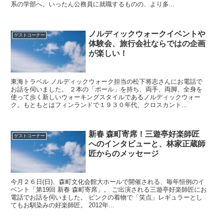
系の学部へ。いったん公務員に就職するものの、より多...
ノルディックウォークイベントや
ゲストコーナー
体験会、旅行会社ならではの企画
が楽しい！
東海トラベル ノルディックウォーク担当の松下将志さんにお電話で
お話を伺いました。 ２本の「ポール」を持ち、両手、両脚、全身を
使って歩く新しいウォーキングスタイルであるノルディックウォー
ク。もともとはフィンランドで１９３０年代、クロスカント...
新春 森町寄席！三遊亭好楽師匠
ゲストコーナー
へのインタビューと、林家正蔵師
匠からのメッセージ
今月２６日(日)、森町文化会館大ホールで開催される、毎年恒例のイ
ベント「第19回 新春 森町寄席」。 ご出演される三遊亭好楽師匠にお
電話でお話を伺いました。 ピンクの着物で「笑点」レギュラーとし
てもお馴染みの好楽師匠。 2012年...