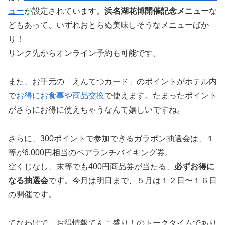
ュー
が設定されています。
浜名湖花博開催記念メニュー
な
どもあって、いずれおとらぬ美味しそうなメニューばか
り！
リンク先からオンライン予約も可能です。
また、お手元の「えんてつカード」のポイントがホテル内
で
お得にお食事や商品交換
で使えます。たまったポイント
がさらにお得に使えちゃうなんて嬉しいですね。
さらに、300ポイントで参加できるガラポン抽選会は、１
等が6,000円相当のペアランチバイキング券。
空くじなし、末等でも400円商品券が当たる、
必ずお得に
なる抽選会
です。今月は明日まで、５月は１２日〜１６日
の開催です。
てなわけで、お得情報てんこ盛り！のトークタイムであり