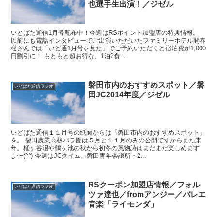
也選手生出演！／ジゼル
いとばた通信1月号配布中！今週はRSポイント加盟店の特典情報。
以前にも電話インタビューでご出演いただいたファミリーホテル開春
楼さんでは「いど通1月号を見た」でご予約いただくと宿泊費が1,000
円割引に！ もともと超お得な、1泊2食...
磐田市内のおすすめスポット／磐
いどばた通信ラジオ
田JC2014年度／ジゼル
いどばた通信１１月号の紙面からは「磐田市内のおすすめスポット」
を。 磐田農業高校バラ園は５月と１１月のみの公開ですからまた来
年。桶ヶ谷沼や鶴ヶ池の秋から初冬の風物詩はまだまだ楽しめます
よ〜(^^) 今週はJCタイム。磐田青年会議所・2...
RSクーポン加盟店情報／フォル
いどばた通信ラジオ
ツァ達也／fromアンジー／バレエ
音楽「ライモンダ」