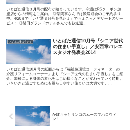
いとばた通信３月号の配布が始まっています。今週はRSクーポン加
盟店からの情報をご案内。 ◎茶間亭さんでは歓送迎会のご予約承り
中。4/20まで「いど通３月号を見たよ」でちょこっとデザートのサー
ビス！ ◎磐田グランドホテルさんでも歓送迎...
いとばた通信10月号『シニア世代
いどばた通信ラジオ
の住まい手直し』／安西章バレエ
スタジオ発表会2014
いとばた通信10月号の紙面からは「福祉住環境コーディネーターの
介護リフォームコーナー」より『シニア世代の住まい手直し』をご紹
介。加齢による身体の変化をはじめ様々なことが変わっていく時期。
いきいきと過ごすためにも暮らしやすい住まいは大切です。...
かぼちゃとリンゴのムースでハロウィ
ン！