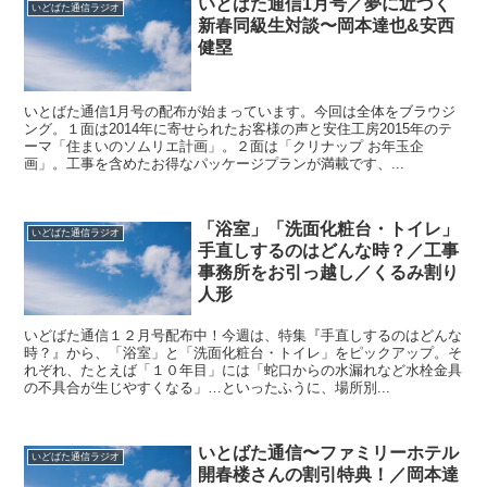
いとばた通信1月号／夢に近づく
いどばた通信ラジオ
新春同級生対談〜岡本達也&安西
健塁
いとばた通信1月号の配布が始まっています。今回は全体をブラウジ
ング。１面は2014年に寄せられたお客様の声と安住工房2015年のテ
ーマ「住まいのソムリエ計画」。２面は「クリナップ お年玉企
画」。工事を含めたお得なパッケージプランが満載です、...
「浴室」「洗面化粧台・トイレ」
いどばた通信ラジオ
手直しするのはどんな時？／工事
事務所をお引っ越し／くるみ割り
人形
いどばた通信１２月号配布中！今週は、特集『手直しするのはどんな
時？』から、「浴室」と「洗面化粧台・トイレ」をピックアップ。そ
れぞれ、たとえば「１０年目」には「蛇口からの水漏れなど水栓金具
の不具合が生じやすくなる」…といったふうに、場所別...
いとばた通信〜ファミリーホテル
いどばた通信ラジオ
開春楼さんの割引特典！／岡本達