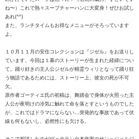
ね〜）これで熱々スープチャーハンに大変身！ぜひお試し
あれ(^^)
また、ランチタイムもお得なメニューがそろっています
よ。
１０月１１月の安住コレクションは『ジゼル』をお送りし
ています。今回は１幕のストーリーが生まれた経緯につい
て。踊り好きの主人公ジゼルが精霊ウィリとなって踊り狂
う物語であるためには、ストーリー上、彼女の死が不可
欠。
原作者ゴーティエ氏の初稿は、舞踏会で身体が火照った主
人公が夜明けの冷気に触れて命を落とすというものでした
が、これではドラマにならない…突発的な事故であって伏
線も何もないし、必然性にも欠ける。
そこで相談したのがヴェテラン台本作家のサン＝ジョルジ