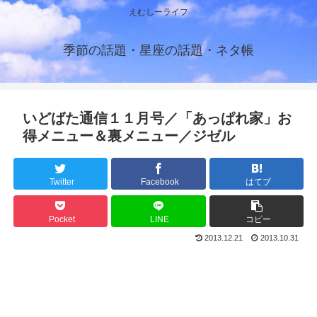
えむしーライフ
季節の話題・星座の話題・ネタ帳
いどばた通信１１月号／「あっぱれ家」お
得メニュー＆裏メニュー／ジゼル
Twitter
Facebook
はてブ
Pocket
LINE
コピー
2013.12.21
2013.10.31