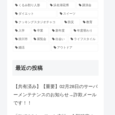
くるみ割り人形
浜名湖花博
講演会
ダイエット
スイーツ
クッキングスタジオチャコ
防災
教育
入学
卒業
新年度
年度替わり
掛川市
展覧会
出会い
ライフスタイル
婚活
アウトドア
最近の投稿
【共有済み】【重要】02月28日のサーバ
ーメンテナンスのお知らせ→詐欺メール
です！！