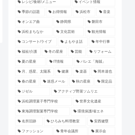
レシピ/食材/メニュー
イベント情報
季節の話題
お得情報
浜松市
音楽
オンエア曲
静岡県
磐田市
浜松まちなか
文化芸術
観光情報
コンサート/ライブ
よもやま話
年中行事
福祉/介護
冬の星座
芸能
リフォーム
夏の星座
IT情報
バレエ「海賊」
月、惑星、太陽系
健康
楽器
岡本達也
春の星座
迷惑メール
秋の星座
限定品
ジゼル
アクティブ野菜ソムリエ
浜松調理菓子専門学校
世界文化遺産
東海調理製菓専門学校
環境保護/省エネ
名所旧跡
ひろみち料理教室
安西健塁
ファッション
青年会議所
展示会