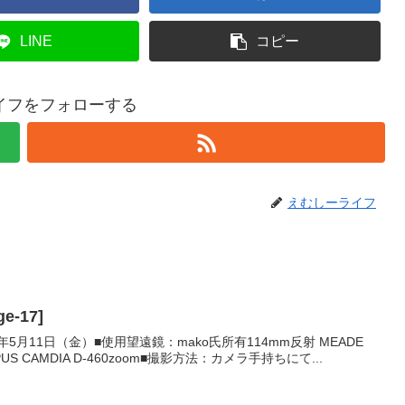
LINE
コピー
イフをフォローする
えむしーライフ
e-17]
1年5月11日（金）■使用望遠鏡：mako氏所有114mm反射 MEADE
US CAMDIA D-460zoom■撮影方法：カメラ手持ちにて...