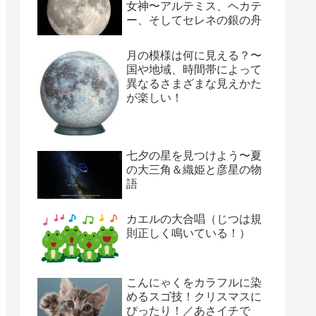
女神〜アルテミス、ヘカテ
ー、そしてセレネの銀の舟
月の模様は何に見える？〜
国や地域、時間帯によって
異なるさまざまな見えかた
が楽しい！
七夕の星を見つけよう〜夏
の大三角＆織姫と彦星の物
語
カエルの大合唱（じつは規
則正しく鳴いている！）
こんにゃくをカラフルに染
めるスゴ技！クリスマスに
ぴったり！／あさイチで