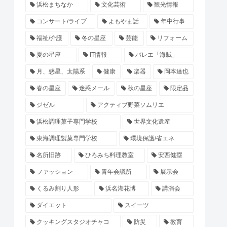
浜松まちなか
文化芸術
観光情報
コンサート/ライブ
よもやま話
年中行事
福祉/介護
冬の星座
芸能
リフォーム
夏の星座
IT情報
バレエ「海賊」
月、惑星、太陽系
健康
楽器
岡本達也
春の星座
迷惑メール
秋の星座
限定品
ジゼル
アクティブ野菜ソムリエ
浜松調理菓子専門学校
世界文化遺産
東海調理製菓専門学校
環境保護/省エネ
名所旧跡
ひろみち料理教室
安西健塁
ファッション
青年会議所
展示会
くるみ割り人形
浜名湖花博
講演会
ダイエット
スイーツ
クッキングスタジオチャコ
防災
教育