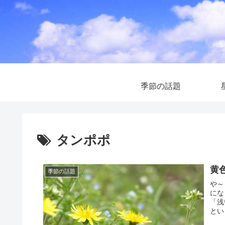
季節の話題
タンポポ
黄
季節の話題
や～
にな
「浅
とい