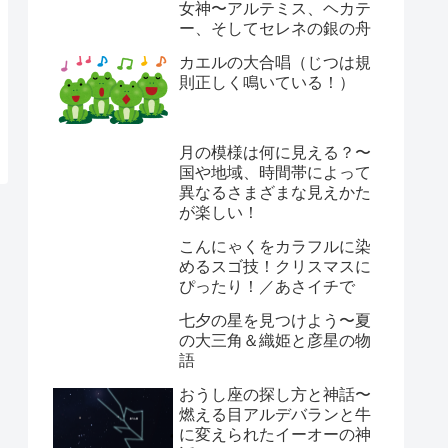
女神〜アルテミス、ヘカテ
ー、そしてセレネの銀の舟
カエルの大合唱（じつは規
則正しく鳴いている！）
月の模様は何に見える？〜
国や地域、時間帯によって
異なるさまざまな見えかた
が楽しい！
こんにゃくをカラフルに染
めるスゴ技！クリスマスに
ぴったり！／あさイチで
七夕の星を見つけよう〜夏
の大三角＆織姫と彦星の物
語
おうし座の探し方と神話〜
燃える目アルデバランと牛
に変えられたイーオーの神