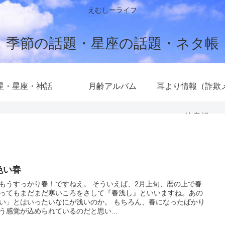
えむしーライフ
季節の話題・星座の話題・ネタ帳
星・星座・神話
月齢アルバム
耳より情報（詐欺
注意報）
色い春
もうすっかり春！ですねえ。 そういえば、2月上旬、暦の上で春
ってもまだまだ寒いころをさして『春浅し』といいますね。あの
い」とはいったいなにが浅いのか。 もちろん、春になったばかり
う感覚が込められているのだと思い...