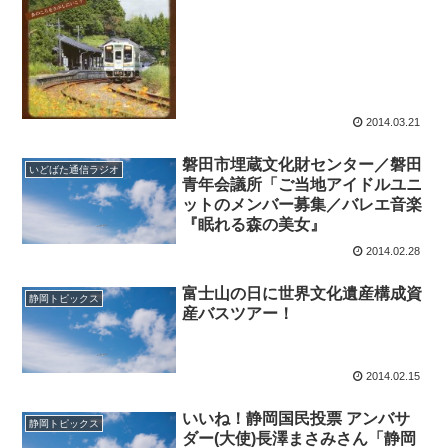
2014.03.21
磐田市埋蔵文化財センター／磐田
いどばた通信ラジオ
青年会議所「ご当地アイドルユニ
ットのメンバー募集／バレエ音楽
『眠れる森の美女』
2014.02.28
富士山の日に世界文化遺産構成資
静岡トピックス
産バスツアー！
2014.02.15
いいね！静岡国民投票 アンバサ
静岡トピックス
ダー(大使)長澤まさみさん「静岡