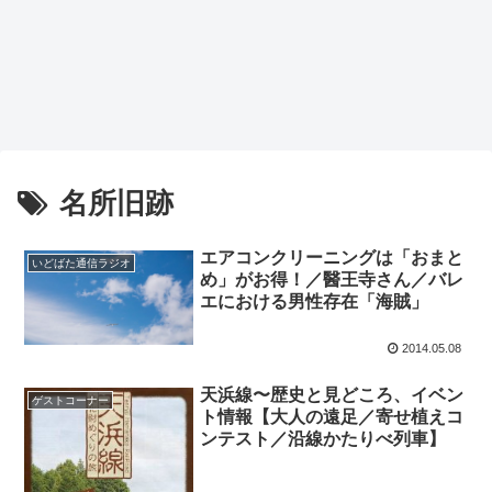
名所旧跡
エアコンクリーニングは「おまと
いどばた通信ラジオ
め」がお得！／醫王寺さん／バレ
エにおける男性存在「海賊」
2014.05.08
天浜線〜歴史と見どころ、イベン
ゲストコーナー
ト情報【大人の遠足／寄せ植えコ
ンテスト／沿線かたりべ列車】