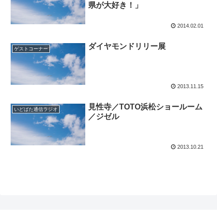
県が大好き！」
2014.02.01
ダイヤモンドリリー展
ゲストコーナー
2013.11.15
見性寺／TOTO浜松ショールーム
いどばた通信ラジオ
／ジゼル
2013.10.21