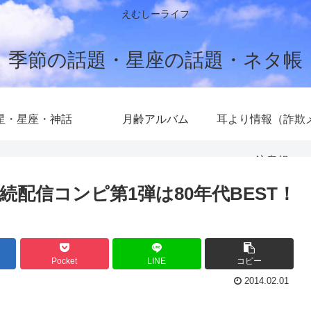
えむしーライフ
季節の話題・星座の話題・ネタ帳
星・星座・神話
月齢アルバム
耳より情報（詐欺
注意報）
続配信コンピ第1弾は80年代BEST！
Pocket
LINE
コピー
2014.02.01