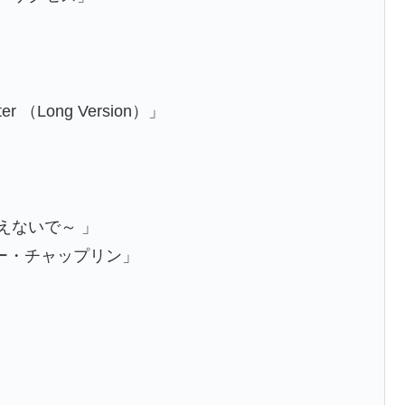
」
er （Long Version）」
よ消えないで～ 」
リー・チャップリン」
」
」