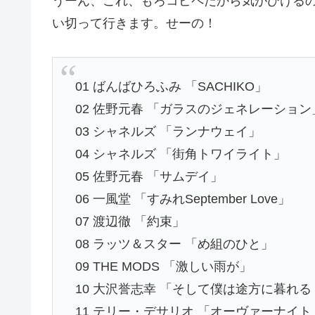
うーん、これ、もろコピペだから気がひける
い切って行きます。せーの！
01 ばんばひろふみ 「SACHIKO」
02 佐野元春 「ガラスのジェネレーション
03 シャネルズ 「ランナウェイ」
04 シャネルズ 「街角トワイライト」
05 佐野元春 「サムデイ」
06 一風堂 「すみれSeptember Love」
07 渡辺徹 「約束」
08 ラッツ＆スター 「め組のひと」
09 THE MODS 「激しい雨が」
10 大沢誉志幸 「そして僕は途方に暮れる （1992
11 テリー・デサリオ 「オーヴァーナイ