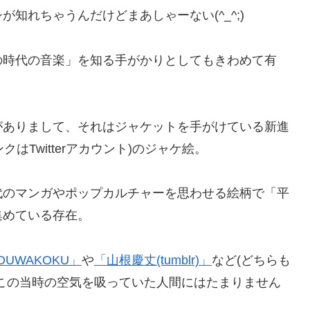
知れちゃうんだけどまあしゃーない(^_^;)
の時代の音楽」を知る手がかりとしてもきわめて有
がありまして、それはジャケットを手がけている新進
ンクはTwitterアカウント)のジャケ絵。
代のマンガやポップカルチャーを思わせる絵柄で「平
集めている存在。
YOUWAKOKU」
や
「山根慶丈(tumblr)」
など(どちらも
この当時の空気を吸っていた人間にはたまりません