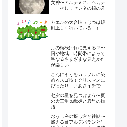
女神〜アルテミス、ヘカテ
ー、そしてセレネの銀の舟
カエルの大合唱（じつは規
則正しく鳴いている！）
月の模様は何に見える？〜
国や地域、時間帯によって
異なるさまざまな見えかた
が楽しい！
こんにゃくをカラフルに染
めるスゴ技！クリスマスに
ぴったり！／あさイチで
七夕の星を見つけよう〜夏
の大三角＆織姫と彦星の物
語
おうし座の探し方と神話〜
燃える目アルデバランと牛