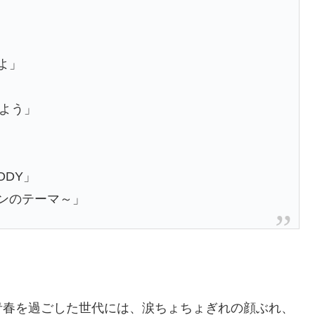
よ」
出よう」
BODY」
インのテーマ～」
！
青春を過ごした世代には、涙ちょちょぎれの顔ぶれ、