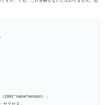
のですが、でも、これを載せないと伝わりません。思
」
 “naive″version）」
ト・サクセス」