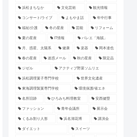
浜松まちなか
文化芸術
観光情報
コンサート/ライブ
よもやま話
年中行事
福祉/介護
冬の星座
芸能
リフォーム
夏の星座
IT情報
バレエ「海賊」
月、惑星、太陽系
健康
楽器
岡本達也
春の星座
迷惑メール
秋の星座
限定品
ジゼル
アクティブ野菜ソムリエ
浜松調理菓子専門学校
世界文化遺産
東海調理製菓専門学校
環境保護/省エネ
名所旧跡
ひろみち料理教室
安西健塁
ファッション
青年会議所
展示会
くるみ割り人形
浜名湖花博
講演会
ダイエット
スイーツ