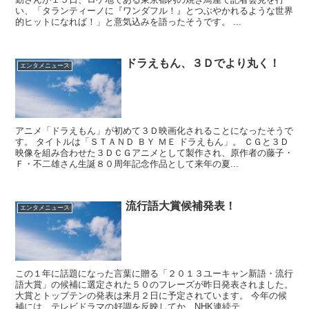
い、「タランティーノに『ワンダフル！』とつぶやかれるような世界
的ヒットになれば！」と意気込みを語ったそうです。 ...
ドラえもん、３Ｄでより丸く！
エンタメニュース
アニメ「ドラえもん」が初めて３Ｄ映画化されることになったそうで
す。 タイトルは「ＳＴＡＮＤ ＢＹ ＭＥ ドラえもん」。 ＣＧと３Ｄ
映像を組み合わせた３ＤＣＧアニメとして製作され、原作者の藤子・
Ｆ・不二雄さん生誕８０周年記念作品として来年の夏...
流行語大賞候補発表！
エンタメニュース
この１年に話題になった言葉に贈る「２０１３ユーキャン新語・流行
語大賞」の候補に選定された５０のフレーズが昨日発表されました。
大賞とトップテンの発表は来月２日に予定されています。 今年の候
補には、テレビドラマの好調を反映してか、NHK連続テ...