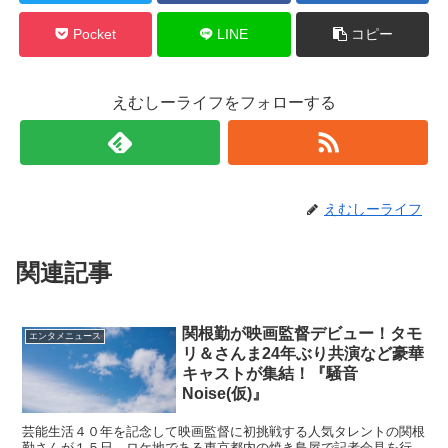
Pocket
LINE
コピー
えむしーライフをフォローする
えむしーライフ
関連記事
関根勤が映画監督デビュー！タモ
エンタメニュース
リ＆さんま24年ぶり共演など豪華
キャストが集結！『騒音
Noise(仮)』
芸能生活４０年を記念して映画監督に初挑戦する人気タレントの関根
勤さんが１５日、ロケ地である東京都内の焼き鳥屋で記者会見を行