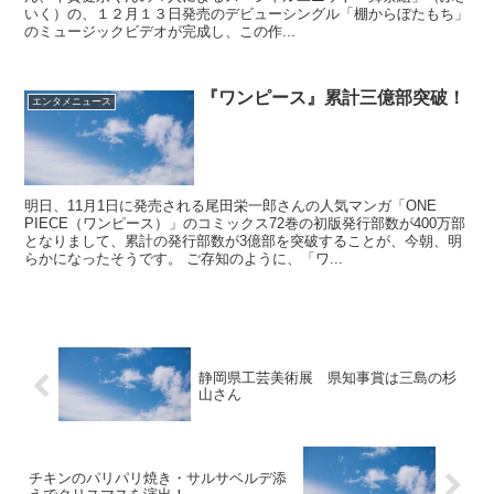
いく）の、１２月１３日発売のデビューシングル「棚からぼたもち」
のミュージックビデオが完成し、この作...
『ワンピース』累計三億部突破！
エンタメニュース
明日、11月1日に発売される尾田栄一郎さんの人気マンガ「ONE
PIECE（ワンピース）」のコミックス72巻の初版発行部数が400万部
となりまして、累計の発行部数が3億部を突破することが、今朝、明
らかになったそうです。 ご存知のように、「ワ...
静岡県工芸美術展 県知事賞は三島の杉
山さん
チキンのパリパリ焼き・サルサベルデ添