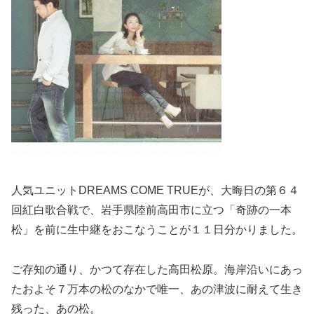
人気ユニットDREAMS COME TRUEが、大晦日の第６４
回紅白歌合戦で、岩手県陸前高田市に立つ「奇跡の一本
松」を前に生中継をおこなうことが１１日分かりました。
ご存知の通り、かつて存在した高田松原。海岸沿いにあっ
たおよそ７万本の松のなかで唯一、あの津波に耐えて生き
残った、あの松。