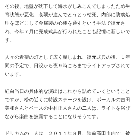
その後、地盤が沈下して海水がしみこんでしまったため生
育状態が悪化、衰弱が進んでとうとう枯死、内部に防腐処
理をほどこして金属製の心棒を通すという手法で復元さ
れ、今年７月に完成式典が行われたことも記憶に新しいで
す。
人々の希望の灯として広く親しまれ、復元式典の後、１年
間の予定で、日没から夜９時ごろまでライトアップされて
います。
紅白当日の具体的な演出はこれから詰めていくということ
ですが、松の近くに特設ステージを設け、ボーカルの吉田
美和さんとベースの中村正人さんの二人は、ライトを浴び
ながら楽曲を披露することになりそうです。
ドリカムの二人は、２０１１年８月、陸前高田市内で、被