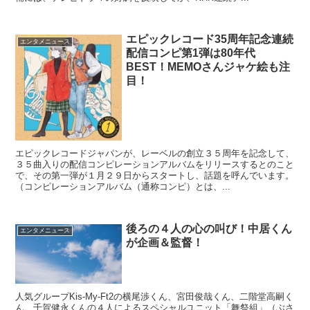
エピックレコード35周年記念連続
エンタメニュース
配信コンピ第1弾は80年代
BEST！MEMOさんジャケ絵も注
目！
エピックレコードジャパンが、レーベルの創立３５周年を記念して、
３５曲入りの配信コンピレーションアルバムをリリースするとのこと
で、その第一弾が１月２９日からスタートし、話題を呼んでいます。
（コンピレーションアルバム（通称コンピ）とは、...
後ろの４人の心の叫び！中居くん
エンタメニュース
が企画＆監督！
人気グループKis-My-Ft2の横尾渉くん、宮田俊哉くん、二階堂高嗣く
ん、千賀健永くんの４人によるスペシャルユニット「舞祭組」（ぶさ