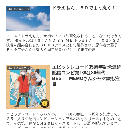
ドラえもん、３Ｄでより丸く！
エンタメニュース
アニメ「ドラえもん」が初めて３Ｄ映画化されることになったそうで
す。 タイトルは「ＳＴＡＮＤ ＢＹ ＭＥ ドラえもん」。 ＣＧと３Ｄ
映像を組み合わせた３ＤＣＧアニメとして製作され、原作者の藤子・
Ｆ・不二雄さん生誕８０周年記念作品として来年の夏...
エピックレコード35周年記念連続
エンタメニュース
配信コンピ第1弾は80年代
BEST！MEMOさんジャケ絵も注
目！
エピックレコードジャパンが、レーベルの創立３５周年を記念して、
３５曲入りの配信コンピレーションアルバムをリリースするとのこと
で、その第一弾が１月２９日からスタートし、話題を呼んでいます。
（コンピレーションアルバム（通称コンピ）とは、...