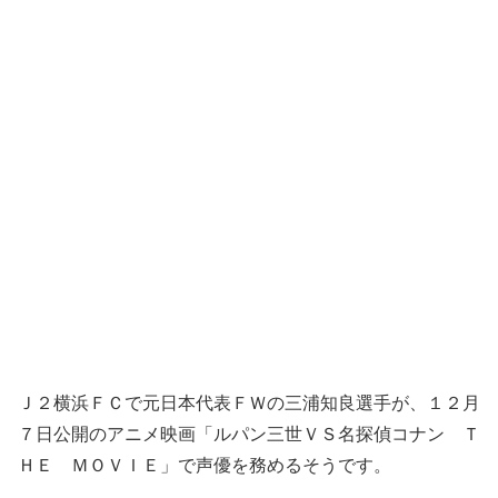
Ｊ２横浜ＦＣで元日本代表ＦＷの三浦知良選手が、１２月
７日公開のアニメ映画「ルパン三世ＶＳ名探偵コナン Ｔ
ＨＥ ＭＯＶＩＥ」で声優を務めるそうです。