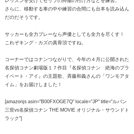
レッスンを受けてセリフの抑揚の付け方などを練習。
さらに、移動する車の中や練習の合間にも台本を読み込ん
だのだそうです。
サッカーも全力プレーなら声優としても全力を尽くす！
これぞキング・カズの真骨頂ですね。
コーナーではコナンつながりで、今年の４月に公開された
名探偵コナン劇場版１７作目『名探偵コナン 絶海のプラ
イベート・アイ』の主題歌、斉藤和義さんの「ワンモアタ
イム」をお届けしました！
[amazonjs asin=”B00FXOGE7Q” locale=”JP” title=”ルパン
三世vs名探偵コナン THE MOVIE オリジナル・サウンドト
ラック”]