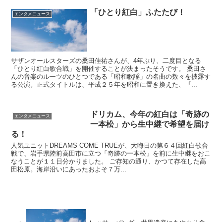
「ひとり紅白」ふたたび！
エンタメニュース
サザンオールスターズの桑田佳祐さんが、4年ぶり、二度目となる
「ひとり紅白歌合戦」を開催することが決まったそうです。 桑田さ
んの音楽のルーツのひとつである「昭和歌謡」の名曲の数々を披露す
る公演。正式タイトルは、平成２５年を昭和に置き換えた、『...
ドリカム、今年の紅白は「奇跡の
エンタメニュース
一本松」から生中継で希望を届け
る！
人気ユニットDREAMS COME TRUEが、大晦日の第６４回紅白歌合
戦で、岩手県陸前高田市に立つ「奇跡の一本松」を前に生中継をおこ
なうことが１１日分かりました。 ご存知の通り、かつて存在した高
田松原。海岸沿いにあったおよそ７万...