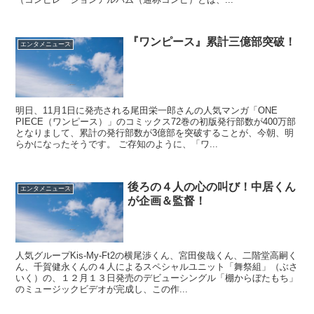
『ワンピース』累計三億部突破！
エンタメニュース
明日、11月1日に発売される尾田栄一郎さんの人気マンガ「ONE
PIECE（ワンピース）」のコミックス72巻の初版発行部数が400万部
となりまして、累計の発行部数が3億部を突破することが、今朝、明
らかになったそうです。 ご存知のように、「ワ...
後ろの４人の心の叫び！中居くん
エンタメニュース
が企画＆監督！
人気グループKis-My-Ft2の横尾渉くん、宮田俊哉くん、二階堂高嗣く
ん、千賀健永くんの４人によるスペシャルユニット「舞祭組」（ぶさ
いく）の、１２月１３日発売のデビューシングル「棚からぼたもち」
のミュージックビデオが完成し、この作...