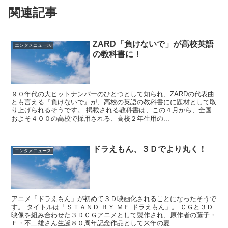
関連記事
ZARD「負けないで」が高校英語
エンタメニュース
の教科書に！
９０年代の大ヒットナンバーのひとつとして知られ、ZARDの代表曲
とも言える『負けないで』が、高校の英語の教科書にに題材として取
り上げられるそうです。 掲載される教科書は、この４月から、全国
およそ４００の高校で採用される、高校２年生用の...
ドラえもん、３Ｄでより丸く！
エンタメニュース
アニメ「ドラえもん」が初めて３Ｄ映画化されることになったそうで
す。 タイトルは「ＳＴＡＮＤ ＢＹ ＭＥ ドラえもん」。 ＣＧと３Ｄ
映像を組み合わせた３ＤＣＧアニメとして製作され、原作者の藤子・
Ｆ・不二雄さん生誕８０周年記念作品として来年の夏...