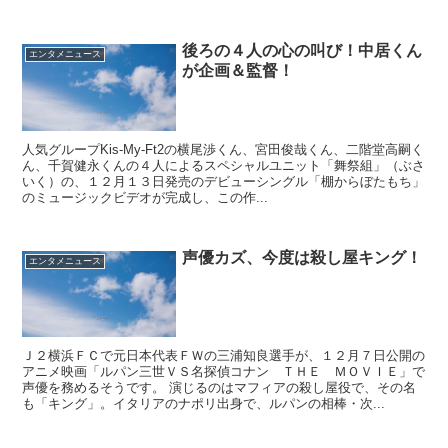
後ろの４人の心の叫び！中居くん
エンタメニュース
が企画＆監督！
人気グループKis-My-Ft2の横尾渉くん、宮田俊哉くん、二階堂高嗣く
ん、千賀健永くんの４人によるスペシャルユニット「舞祭組」（ぶさ
いく）の、１２月１３日発売のデビューシングル「棚からぼたもち」
のミュージックビデオが完成し、この作...
声優カズ、今度は殺し屋キング！
エンタメニュース
Ｊ２横浜ＦＣで元日本代表ＦＷの三浦知良選手が、１２月７日公開の
アニメ映画「ルパン三世ＶＳ名探偵コナン ＴＨＥ ＭＯＶＩＥ」で
声優を務めるそうです。 演じるのはマフィアの殺し屋役で、その名
も「キング」。イタリアのナポリ出身で、ルパンの相棒・次...