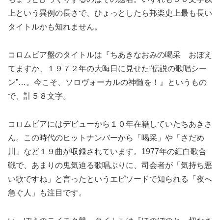
上という異例の長さで、ひょっとしたら邦楽史上最も長い
タイトルかも知れません。
コロムビア盤のタイトルは『ちあきなおみの喝采 おぼえ
てますか、１９７２年の大晦日に見せた“伝説の歌唱シー
ン”…。今こそ、ソロヴォーカルの神髄を！』というもの
で、計５８文字。
コロムビアにはデビューから１０年在籍していたちあきさ
ん。この時代のヒットナンバーから「喝采」や「さだめ
川」など１９曲が収録されています。1977年の紅白歌合
戦で、あまりの鬼気迫る歌唱ぶりに、司会者が「気持ち悪
い歌ですね」と言ったというエピソードで知られる「夜へ
急ぐ人」も注目です。