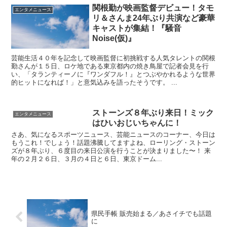
関根勤が映画監督デビュー！タモ
エンタメニュース
リ＆さんま24年ぶり共演など豪華
キャストが集結！『騒音
Noise(仮)』
芸能生活４０年を記念して映画監督に初挑戦する人気タレントの関根
勤さんが１５日、ロケ地である東京都内の焼き鳥屋で記者会見を行
い、「タランティーノに『ワンダフル！』とつぶやかれるような世界
的ヒットになれば！」と意気込みを語ったそうです。 ...
ストーンズ８年ぶり来日！ミック
エンタメニュース
はひいおじいちゃんに！
さあ、気になるスポーツニュース、芸能ニュースのコーナー、今日は
もうこれ！でしょう！話題沸騰してますよね、ローリング・ストーン
ズが８年ぶり、６度目の来日公演を行うことが決まりました〜！ 来
年の２月２６日、３月の４日と６日、東京ドーム...
県民手帳 販売始まる／あさイチでも話題
に