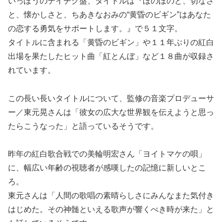
いっぽうのテイチク盤、タイトルは『ほのぼのと、切なさ
と、懐かしさと、ちあきなおみの“黄昏のビギン”はあなた
の恋する勇気をサポートします。』で５１文字。
タイトルに含まれる「黄昏のビギン」や１１年ぶりの紅白
出場を果たしたヒット曲「紅とんぼ」など１８曲が収録さ
れています。
この長い長いタイトルについて、監修の音楽プロデューサ
ー／東元晃さんは「彼女の広大な世界観を伝えようと思っ
たらこうなった」と語っているそうです。
昨年の紅白歌合戦での美輪明宏さん「ヨイトマケの唄」
に、幅広い年齢の視聴者が感嘆したの記憶に新しいとこ
ろ。
東元さんは「人間の歌唱の素晴らしさにみんなまた気付き
はじめた。その神髄といえる歌声が響くべき時が来た」と