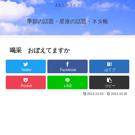
えむしーライフ
季節の話題・星座の話題・ネタ帳
喝采 おぼえてますか
Twitter
Facebook
はてブ
Pocket
LINE
コピー
2013.12.03
2013.10.20