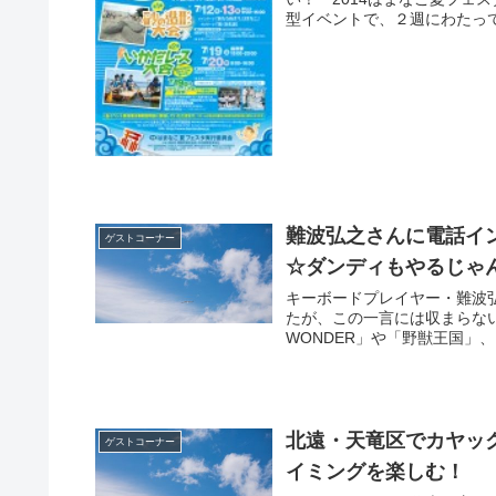
型イベントで、２週にわたって開
難波弘之さんに電話インタビ
ゲストコーナー
☆ダンディもやるじゃん
キーボードプレイヤー・難波
たが、この一言には収まらない
WONDER」や「野獣王国」、「NU
北遠・天竜区でカヤッ
ゲストコーナー
イミングを楽しむ！