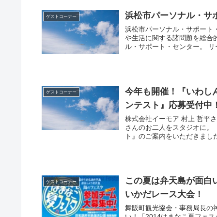
浜松市パーソナル・サ
ゲストコーナー
浜松市パーソナル・サポート
や生活に関する諸問題を総合
ル・サポート・センター。 リ
今年も開催！『いわし
ゲストコーナー
ンテスト』応募受付中
株式会社イーモア 村上 哲平
さんのお二人をスタジオに。
ト』のご案内をいただきました
この夏は弁天島が面白い
ゲストコーナー
いかだレース大会！
舞阪町観光協会・事務局長の
い！「2014はまなこ夏フェ