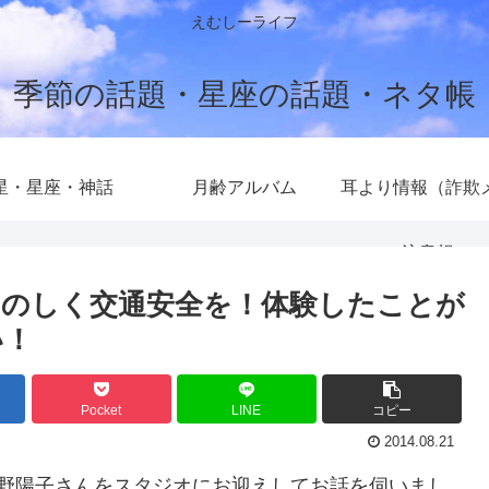
えむしーライフ
季節の話題・星座の話題・ネタ帳
星・星座・神話
月齢アルバム
耳より情報（詐欺
注意報）
のしく交通安全を！体験したことが
い！
Pocket
LINE
コピー
2014.08.21
村野陽子さんをスタジオにお迎えしてお話を伺いまし