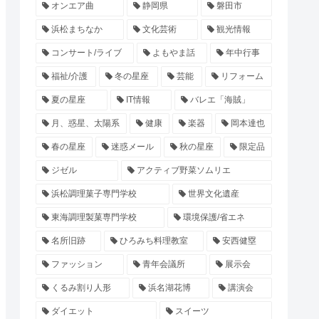
オンエア曲
静岡県
磐田市
浜松まちなか
文化芸術
観光情報
コンサート/ライブ
よもやま話
年中行事
福祉/介護
冬の星座
芸能
リフォーム
夏の星座
IT情報
バレエ「海賊」
月、惑星、太陽系
健康
楽器
岡本達也
春の星座
迷惑メール
秋の星座
限定品
ジゼル
アクティブ野菜ソムリエ
浜松調理菓子専門学校
世界文化遺産
東海調理製菓専門学校
環境保護/省エネ
名所旧跡
ひろみち料理教室
安西健塁
ファッション
青年会議所
展示会
くるみ割り人形
浜名湖花博
講演会
ダイエット
スイーツ