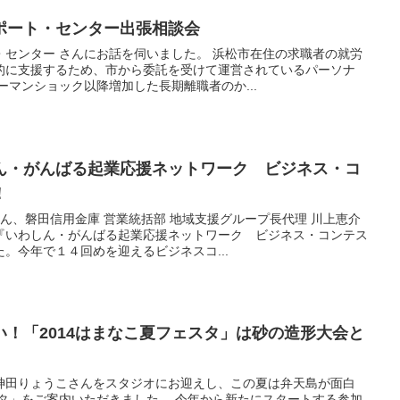
ポート・センター出張相談会
・センター さんにお話を伺いました。 浜松市在住の求職者の就労
的に支援するため、市から委託を受けて運営されているパーソナ
ーマンショック以降増加した長期離職者のか...
ん・がんばる起業応援ネットワーク ビジネス・コ
！
さん、磐田信用金庫 営業統括部 地域支援グループ長代理 川上恵介
『いわしん・がんばる起業応援ネットワーク ビジネス・コンテス
。今年で１４回めを迎えるビジネスコ...
！「2014はまなこ夏フェスタ」は砂の造形大会と
神田りょうこさんをスタジオにお迎えし、この夏は弁天島が面白
スタ」をご案内いただきました。 今年から新たにスタートする参加