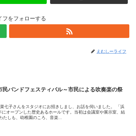
イフをフォローする
えむしーライフ
市民バンドフェスティバル～市民による吹奏楽の祭
田菜七子さんをスタジオにお招きしまし、お話を伺いました。 「浜
年にオープンした歴史あるホールです。当初は会議室や展示室、結
わたしも、幼稚園のころ、音楽...