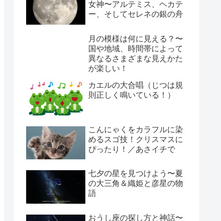
女神〜アルテミス、ヘカテ
ー、そしてセレネの銀の舟
月の模様は何に見える？〜
国や地域、時間帯によって
異なるさまざまな見えかた
が楽しい！
カエルの大合唱（じつは規
則正しく鳴いている！）
こんにゃくをカラフルに染
めるスゴ技！クリスマスに
ぴったり！／あさイチで
七夕の星を見つけよう〜夏
の大三角＆織姫と彦星の物
語
おうし座の探し方と神話〜