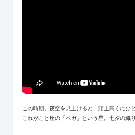
この時期、夜空を見上げると、頭上高くにひ
これがこと座の「ベガ」という星。七夕の織