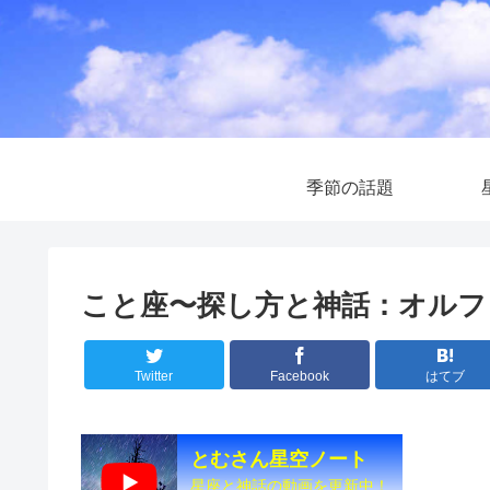
季節の話題
こと座〜探し方と神話：オルフ
Twitter
Facebook
はてブ
とむさん星空ノート
星座と神話の動画を更新中！