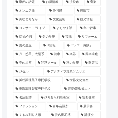
季節の話題
お得情報
浜松市
音楽
オンエア曲
静岡県
磐田市
浜松まちなか
文化芸術
観光情報
コンサート/ライブ
よもやま話
年中行事
福祉/介護
冬の星座
芸能
リフォーム
夏の星座
IT情報
バレエ「海賊」
月、惑星、太陽系
健康
楽器
岡本達也
春の星座
迷惑メール
秋の星座
限定品
ジゼル
アクティブ野菜ソムリエ
浜松調理菓子専門学校
世界文化遺産
東海調理製菓専門学校
環境保護/省エネ
名所旧跡
ひろみち料理教室
安西健塁
ファッション
青年会議所
展示会
くるみ割り人形
浜名湖花博
講演会