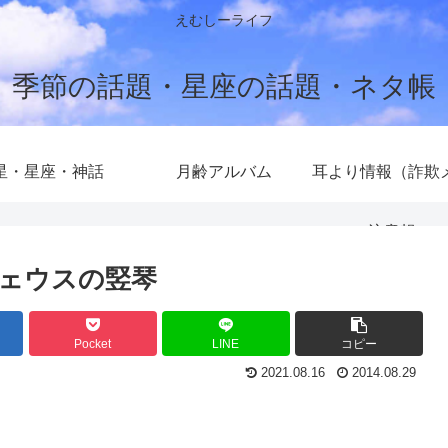
えむしーライフ
季節の話題・星座の話題・ネタ帳
星・星座・神話
月齢アルバム
耳より情報（詐欺
注意報）
ェウスの竪琴
Pocket
LINE
コピー
2021.08.16
2014.08.29