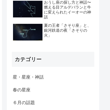
おうし座の探し方と神話〜
燃える目アルデバランと牛
に変えられたイーオーの神
話
夏の王者「さそり座」と、
銀河鉄道の夜「さそりの
火」
カテゴリー
星・星座・神話
春の星座
６月の話題