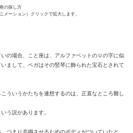
座の探し方
fアニメーション）クリックで拡大します。
ていの場合、こと座は、アルファベットのＵの字に似
ていまして、ベガはその竪琴に飾られた宝石とされて
らこういうかたちを連想するのは、正直なところ難し
ういう説があります。
体、つまり共鳴させるためのボディがついていたと。