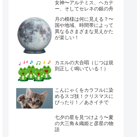
女神〜アルテミス、ヘカテ
ー、そしてセレネの銀の舟
月の模様は何に見える？〜
国や地域、時間帯によって
異なるさまざまな見えかた
が楽しい！
カエルの大合唱（じつは規
則正しく鳴いている！）
こんにゃくをカラフルに染
めるスゴ技！クリスマスに
ぴったり！／あさイチで
七夕の星を見つけよう〜夏
の大三角＆織姫と彦星の物
語