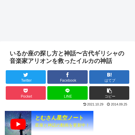
いるか座の探し方と神話〜古代ギリシャの
音楽家アリオンを救ったイルカの神話
Twitter
Facebook
はてブ
Pocket
LINE
コピー
2021.10.29
2014.09.25
とむさん星空ノート
星座と神話の動画を更新中！