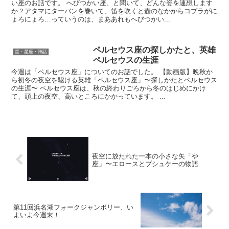
い座のお話です。 へびつかい座、と聞いて、どんな姿を連想します
か？アタマにターバンを巻いて、笛を吹くと壺のなかからコブラがに
ょろにょろ…っていうのは、まああれもへびつかい...
ペルセウス座の探しかたと、英雄
星・星座・神話
ペルセウスの生涯
今週は「ペルセウス座」についてのお話でした。 【動画版】晩秋か
ら初冬の夜空を駆ける英雄「ペルセウス座」〜探しかたとペルセウス
の生涯〜 ペルセウス座は、秋の終わりごろから冬のはじめにかけ
て、頭上の夜空、高いところにかかっています。 ...
夜空に放たれた一本の小さな矢「や
座」〜エロースとプシュケーの物語
第11回浜名湖フォークジャンボリー、い
よいよ今週末！