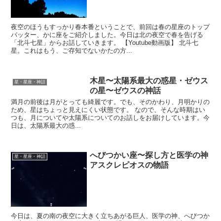
夜空のほうもすっかり春本番ということで、前回は春の星座のトップ
バッター、かに座をご紹介しました。今日は北の夜空で春を告げる
「北斗七星」からお話していきます。 【Youtube動画版】 北斗七
星。これはもう、ご存知でないかたの方...
木星〜太陽系最大の惑星・ゼウス
星・星座・神話
の星〜ゼウスの神話
満月の前後は月がとっても綺麗です。でも、そのかわり、月明かりの
ため、星はちょっと見えにくい状態です。 なので、そんな時期はい
つも、月についてや太陽系についてのお話しをお届けしています。今
日は、太陽系最大の惑...
へびつかい座〜探し方と医学の神
星・星座・神話
アスクレピオスの物語
今日は、夏の南の夜空に大きく立ちあがる巨人、医学の神、へびつか