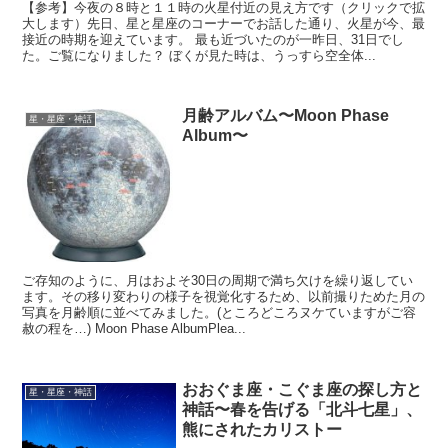
【参考】今夜の８時と１１時の火星付近の見え方です（クリックで拡
大します）先日、星と星座のコーナーでお話した通り、火星が今、最
接近の時期を迎えています。 最も近づいたのが一昨日、31日でし
た。ご覧になりました？ ぼくが見た時は、うっすら空全体...
月齢アルバム〜Moon Phase
星・星座・神話
Album〜
ご存知のように、月はおよそ30日の周期で満ち欠けを繰り返してい
ます。その移り変わりの様子を視覚化するため、以前撮りためた月の
写真を月齢順に並べてみました。(ところどころヌケていますがご容
赦の程を…) Moon Phase AlbumPlea...
おおぐま座・こぐま座の探し方と
星・星座・神話
神話〜春を告げる「北斗七星」、
熊にされたカリストー