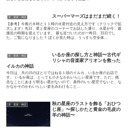
スーパーマーズはまだまだ続く！
星・星座・神話
【参考】今夜の８時と１１時の火星付近の見え方です（クリックで拡
大します）先日、星と星座のコーナーでお話した通り、火星が今、最
接近の時期を迎えています。 最も近づいたのが一昨日、31日でし
た。ご覧になりました？ ぼくが見た時は、うっすら空全体...
いるか座の探し方と神話〜古代ギ
星・星座・神話
リシャの音楽家アリオンを救った
イルカの神話
今日は、天の川のほとりではねる１頭のイルカ、いるか座のお話で
す。 いるか座は、とっても小さなかわいらしい星座です。ただ、残
念なことにあまり明るい星がないので、条件のいい星空でないと、な
かなかそのかわいらしい姿をみわけること...
秋の星座のラストを飾る「おひつ
星・星座・神話
じ座」〜探しかたと黄金の毛皮の
羊の神話〜