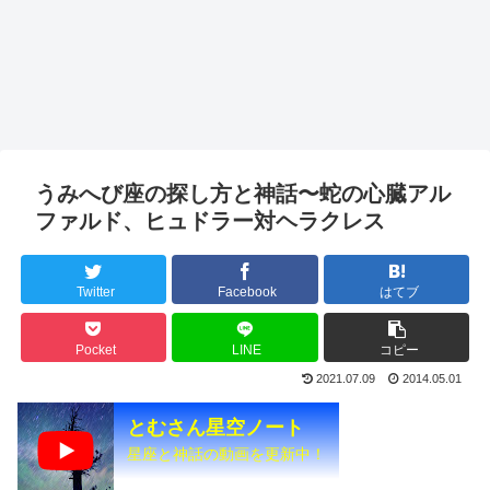
うみへび座の探し方と神話〜蛇の心臓アル
ファルド、ヒュドラー対ヘラクレス
Twitter
Facebook
はてブ
Pocket
LINE
コピー
2021.07.09
2014.05.01
とむさん星空ノート
星座と神話の動画を更新中！