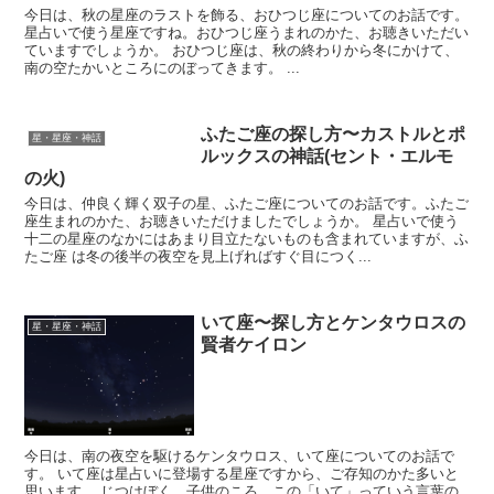
今日は、秋の星座のラストを飾る、おひつじ座についてのお話です。
星占いで使う星座ですね。おひつじ座うまれのかた、お聴きいただい
ていますでしょうか。 おひつじ座は、秋の終わりから冬にかけて、
南の空たかいところにのぼってきます。 ...
ふたご座の探し方〜カストルとポ
星・星座・神話
ルックスの神話(セント・エルモ
の火)
今日は、仲良く輝く双子の星、ふたご座についてのお話です。ふたご
座生まれのかた、お聴きいただけましたでしょうか。 星占いで使う
十二の星座のなかにはあまり目立たないものも含まれていますが、ふ
たご座 は冬の後半の夜空を見上げればすぐ目につく...
いて座〜探し方とケンタウロスの
星・星座・神話
賢者ケイロン
今日は、南の夜空を駆けるケンタウロス、いて座についてのお話で
す。 いて座は星占いに登場する星座ですから、ご存知のかた多いと
思います。 じつはぼく、子供のころ、この「いて」っていう言葉の