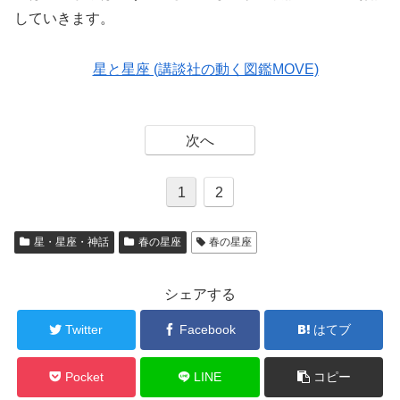
していきます。
星と星座 (講談社の動く図鑑MOVE)
次へ
1
2
星・星座・神話
春の星座
春の星座
シェアする
Twitter
Facebook
はてブ
Pocket
LINE
コピー