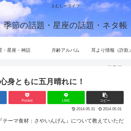
えむしーライフ
季節の話題・星座の話題・ネタ帳
星・星座・神話
月齢アルバム
耳より情報（詐欺
注意報）
心身ともに五月晴れに！
Pocket
LINE
コピー
2014.05.31
2014.05.01
『テーマ食材：さやいんげん』について教えていただ