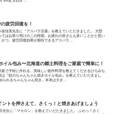
00g 玉ねぎ ...
Wの疲労回復を！
今坂佳美先生に『アスパラ豆腐』を教えていただきました。 大型
ってはお祭り明けのこの時期。お疲れの皆さんも多いことかと思い
かつ、疲労回復効果が期待できるアスパラ...
 ホイル包み〜北海道の郷土料理をご家庭で簡単に！
家庭で手軽に作れる、美味しい創作料理を教えてくださるひろみち
回は『鮭のちゃんちゃん焼きホイル包み』を教えていただきまし
知られるちゃんちゃん焼き。本来は大き...
イントを押さえて、さくっ！と焼きあげましょう
司先生に「マカロン」を教えていだたきました。 ふわっ！さく