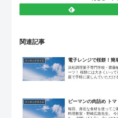
関連記事
電子レンジで桜餅！簡
クッキングタイム
浜松調理菓子専門学校・齋藤
ーツ！ 桜餅には大きくいっ
庭で手軽に楽しんでいただける
ピーマンの肉詰め トマ
クッキングタイム
毎回、身近な食材を使ってご
料理教室・野崎広路先生。 