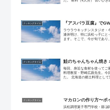
た。 材料（4人分） 合いびき肉 3
『アスパラ豆腐』でG
クッキングタイム
ラウラウキッチンスタジオ・
連休明け、特に浜松っ子にと
ます。そこで、今が旬であり、
鮭のちゃんちゃん焼き
クッキングタイム
毎回、身近な食材を使ってご
料理教室・野崎広路先生。今
た。 北海道の郷土料理として
マカロンの作り方〜ポ
クッキングタイム
浜松調理菓子専門学校・縣 誠