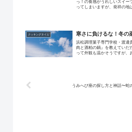
っ！の食感がうれしいスイー
ってしまいますが、発祥の地は
寒さに負けるな！冬の
クッキングタイム
浜松調理菓子専門学校・渡邊
肉と酒粕の鍋』を教えていだ
って外観も温かそうですが、お
うみへび座の探し方と神話〜蛇