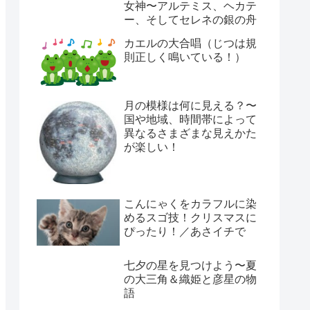
女神〜アルテミス、ヘカテ
ー、そしてセレネの銀の舟
カエルの大合唱（じつは規
則正しく鳴いている！）
月の模様は何に見える？〜
国や地域、時間帯によって
異なるさまざまな見えかた
が楽しい！
こんにゃくをカラフルに染
めるスゴ技！クリスマスに
ぴったり！／あさイチで
七夕の星を見つけよう〜夏
の大三角＆織姫と彦星の物
語