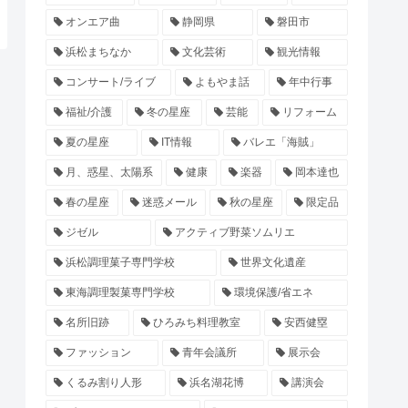
オンエア曲
静岡県
磐田市
浜松まちなか
文化芸術
観光情報
コンサート/ライブ
よもやま話
年中行事
福祉/介護
冬の星座
芸能
リフォーム
夏の星座
IT情報
バレエ「海賊」
月、惑星、太陽系
健康
楽器
岡本達也
春の星座
迷惑メール
秋の星座
限定品
ジゼル
アクティブ野菜ソムリエ
浜松調理菓子専門学校
世界文化遺産
東海調理製菓専門学校
環境保護/省エネ
名所旧跡
ひろみち料理教室
安西健塁
ファッション
青年会議所
展示会
くるみ割り人形
浜名湖花博
講演会