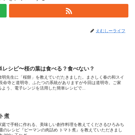
えむしーライフ
単レシピ〜桜の葉は食べる？食べない？
敏明先生に「桜餅」を教えていだたきました。まさしく春の和スイ
て長命寺と道明寺、ふたつの系統がありますが今回は道明寺。ご家
よう、電子レンジを活用した簡単レシピで...
ト煮
家庭で手軽に作れる、美味しい創作料理を教えてくださるひろみち
今週のレシピ『ピーマンの肉詰め トマト煮』を教えていただきまし