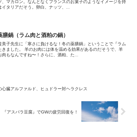
ツ、マカロン。なんとなくフランスのお菓子のようなイメージを持
イタリアだそう。卵白、ナッツ、...
薬膳鍋（ラム肉と酒粕の鍋）
貴美子先生に「寒さに負けるな！冬の薬膳鍋」ということで『ラム
たきました。 羊のお肉には体を温める効果があるのだそうで、羊
肉もなんですね〜！さらに、酒粕、た...
の心臓アルファルド、ヒュドラー対ヘラクレス
『アスパラ豆腐』でGWの疲労回復を！