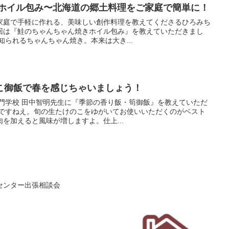
 ホイル包み〜北海道の郷土料理をご家庭で簡単に！
家庭で手軽に作れる、美味しい創作料理を教えてくださるひろみち
回は『鮭のちゃんちゃん焼きホイル包み』を教えていただきまし
知られるちゃんちゃん焼き。本来は大き...
こ御飯で春を感じちゃいましょう！
専門学校 田中智明先生に『季節の香り飯・筍御飯』を教えていただ
！ですねえ。旬の生たけのこをゆがいてお使いいただくのがベスト
を加えると風味が増しますよ。仕上...
センター出張相談会