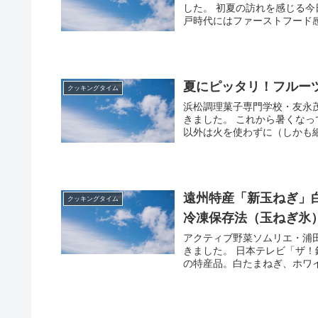
した。 初夏の訪れを感じる
戸時代にはファーストフード感
夏にピッタリ！フルー
クッキングタイム
浜松調理菓子専門学校・友永
きました。 これから暑くな
以外は火を使わずに（しかも細
遠州特産「新玉ねぎ」白
クッキングタイム
冷凍保存法（玉ねぎ氷
アクティブ野菜ソムリエ・浦
きました。 日本テレビ「ザ！
の特産品。白たまねぎ、ホワイ