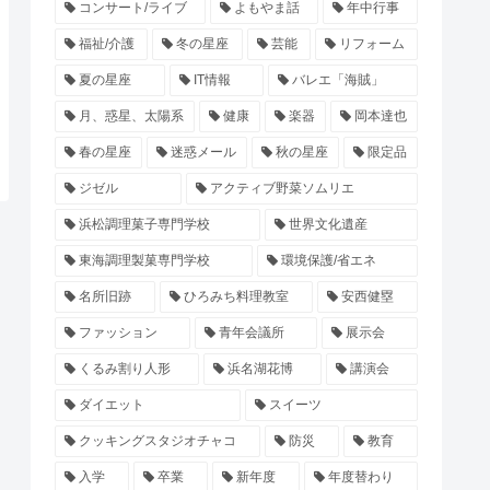
コンサート/ライブ
よもやま話
年中行事
福祉/介護
冬の星座
芸能
リフォーム
夏の星座
IT情報
バレエ「海賊」
月、惑星、太陽系
健康
楽器
岡本達也
春の星座
迷惑メール
秋の星座
限定品
ジゼル
アクティブ野菜ソムリエ
浜松調理菓子専門学校
世界文化遺産
東海調理製菓専門学校
環境保護/省エネ
名所旧跡
ひろみち料理教室
安西健塁
ファッション
青年会議所
展示会
くるみ割り人形
浜名湖花博
講演会
ダイエット
スイーツ
クッキングスタジオチャコ
防災
教育
入学
卒業
新年度
年度替わり