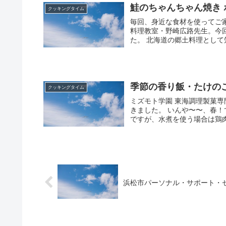
鮭のちゃんちゃん焼き
クッキングタイム
毎回、身近な食材を使ってご
料理教室・野崎広路先生。今
た。 北海道の郷土料理として
季節の香り飯・たけの
クッキングタイム
ミズモト学園 東海調理製菓
きました。 いんや〜〜、春
ですが、水煮を使う場合は鶏肉
浜松市パーソナル・サポート・