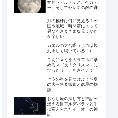
女神〜アルテミス、ヘカテ
ー、そしてセレネの銀の舟
月の模様は何に見える？〜
国や地域、時間帯によって
異なるさまざまな見えかた
が楽しい！
カエルの大合唱（じつは規
則正しく鳴いている！）
こんにゃくをカラフルに染
めるスゴ技！クリスマスに
ぴったり！／あさイチで
七夕の星を見つけよう〜夏
の大三角＆織姫と彦星の物
語
おうし座の探し方と神話〜
燃える目アルデバランと牛
に変えられたイーオーの神
話