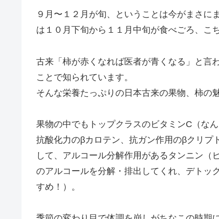
９月〜１２月が旬、ということは今がまさに
は１０月下旬から１１月中旬が食べごろ、こ
古来「柿が赤くなれば医者が青くなる」と言
ことで知られています。
そんな栄養たっぷりの日本古来の果物、柿の
果物の中でもトップクラスのビタミンC（なん
抗酸化力のβカロテン、抗ガン作用のβクリプ
して、アルコール分解作用があるタンニン（
のアルコールを分解・排出してくれ、デトッ
すめ！）。
季節の変わり目で体調を崩しがちなこの時期