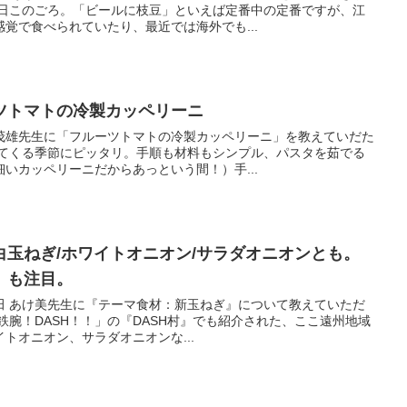
今日このごろ。「ビールに枝豆」といえば定番中の定番ですが、江
覚で食べられていたり、最近では海外でも...
ツトマトの冷製カッペリーニ
茂雄先生に「フルーツトマトの冷製カッペリーニ」を教えていだた
ってくる季節にピッタリ。手順も材料もシンプル、パスタを茹でる
いカッペリーニだからあっという間！）手...
玉ねぎ/ホワイトオニオン/サラダオニオンとも。
）も注目。
田 あけ美先生に『テーマ食材：新玉ねぎ』について教えていただ
鉄腕！DASH！！」の『DASH村』でも紹介された、ここ遠州地域
トオニオン、サラダオニオンな...