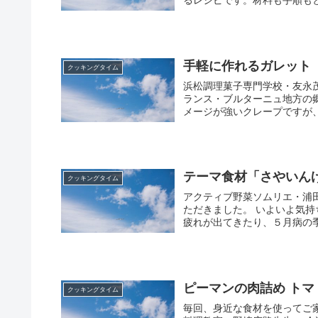
るレシピです。材料も手順もと
手軽に作れるガレット
クッキングタイム
浜松調理菓子専門学校・友永
ランス・ブルターニュ地方の
メージが強いクレープですが、
テーマ食材「さやいん
クッキングタイム
アクティブ野菜ソムリエ・浦
ただきました。 いよいよ気
疲れが出てきたり、５月病の季
ピーマンの肉詰め トマ
クッキングタイム
毎回、身近な食材を使ってご