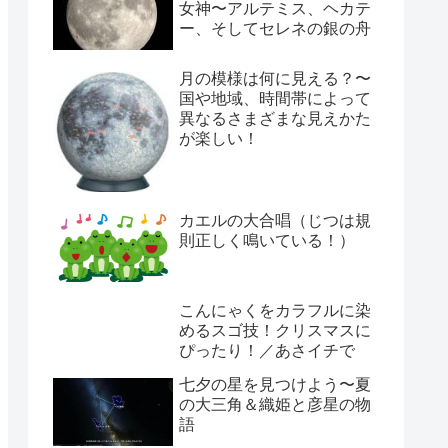
女神〜アルテミス、ヘカテ
ー、そしてセレネの銀の舟
月の模様は何に見える？〜
国や地域、時間帯によって
異なるさまざまな見えかた
が楽しい！
カエルの大合唱（じつは規
則正しく鳴いている！）
こんにゃくをカラフルに染
めるスゴ技！クリスマスに
ぴったり！／あさイチで
七夕の星を見つけよう〜夏
の大三角＆織姫と彦星の物
語