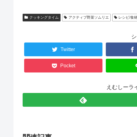
クッキングタイム
アクティブ野菜ソムリエ
レシピ/食
シ
Twitter
Pocket
えむしーラ