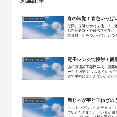
関連記事
春の味覚！春色いっぱ
クッキングタイム
毎回、身近な食材を使ってご
ち料理教室・野崎広路先生に
の食材、筍をつかって、いつも
電子レンジで桜餅！簡
クッキングタイム
浜松調理菓子専門学校・齋藤
ーツ！ 桜餅には大きくいっ
庭で手軽に楽しんでいただける
新じゃが芋と玉ねぎの
クッキングタイム
クッキングスタジオチャコ・
ていだたきました。いまが旬