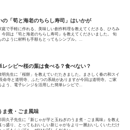
いの「筍と海老のちらし寿司」はいかが
家庭で手軽に作れる、美味しい創作料理を教えてくださる、ひろみ
、今回は『筍と海老のちらし寿司』を教えてくださいました。 旬
のように材料も手順もとってもシンプル。...
単レシピ〜桜の葉は食べる？食べない？
敏明先生に「桜餅」を教えていだたきました。まさしく春の和スイ
て長命寺と道明寺、ふたつの系統がありますが今回は道明寺。ご家
よう、電子レンジを活用した簡単レシピで...
うま煮・ごま風味
杉田久子先生に『新じゃが芋と玉ねぎのうま煮・ごま風味』を教え
真っ盛り、とってもおいしい新じゃがをより一層おいしくいただけ