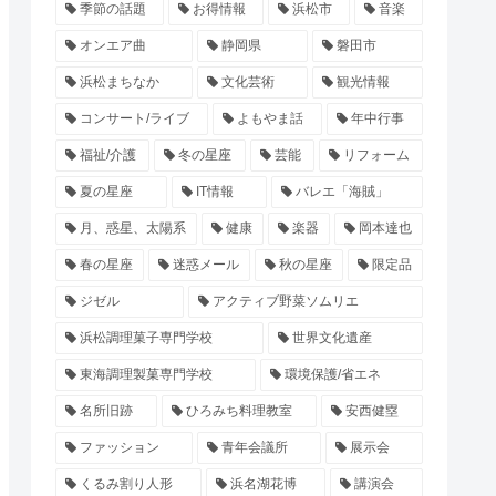
季節の話題
お得情報
浜松市
音楽
オンエア曲
静岡県
磐田市
浜松まちなか
文化芸術
観光情報
コンサート/ライブ
よもやま話
年中行事
福祉/介護
冬の星座
芸能
リフォーム
夏の星座
IT情報
バレエ「海賊」
月、惑星、太陽系
健康
楽器
岡本達也
春の星座
迷惑メール
秋の星座
限定品
ジゼル
アクティブ野菜ソムリエ
浜松調理菓子専門学校
世界文化遺産
東海調理製菓専門学校
環境保護/省エネ
名所旧跡
ひろみち料理教室
安西健塁
ファッション
青年会議所
展示会
くるみ割り人形
浜名湖花博
講演会