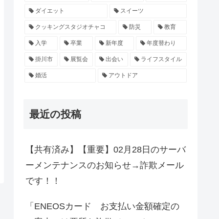
ダイエット
スイーツ
クッキングスタジオチャコ
防災
教育
入学
卒業
新年度
年度替わり
掛川市
展覧会
出会い
ライフスタイル
婚活
アウトドア
最近の投稿
【共有済み】【重要】02月28日のサーバ
ーメンテナンスのお知らせ→詐欺メール
です！！
「ENEOSカード お支払い金額確定の