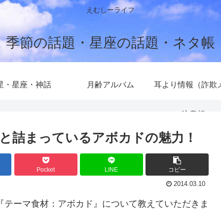
えむしーライフ
季節の話題・星座の話題・ネタ帳
星・星座・神話
月齢アルバム
耳より情報（詐欺
注意報）
と詰まっているアボカドの魅力！
Pocket
LINE
コピー
2014.03.10
『テーマ食材：アボカド』について教えていただきま