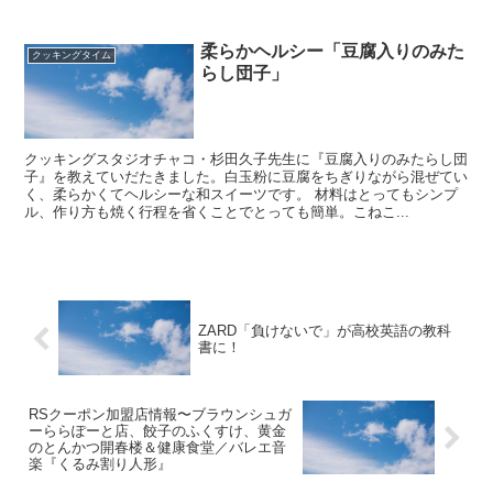
柔らかヘルシー「豆腐入りのみた
クッキングタイム
らし団子」
クッキングスタジオチャコ・杉田久子先生に『豆腐入りのみたらし団
子』を教えていだたきました。白玉粉に豆腐をちぎりながら混ぜてい
く、柔らかくてヘルシーな和スイーツです。 材料はとってもシンプ
ル、作り方も焼く行程を省くことでとっても簡単。こねこ...
ZARD「負けないで」が高校英語の教科
書に！
RSクーポン加盟店情報〜ブラウンシュガ
ーららぽーと店、餃子のふくすけ、黄金
のとんかつ開春楼＆健康食堂／バレエ音
楽『くるみ割り人形』