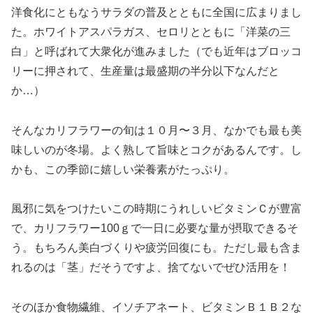
洋食化にともなうサラダの普及とともに全国に広まりまし
た。ホワイトアスパラガス、セロリとともに「洋菜の三
白」と呼ばれて大衆化が進みました（でも近年はブロッコ
リーに押されて、生産量は最盛期の半分以下なんだと
か…）
そんなカリフラワーの旬は１０月〜３月、なかでも最も美
味しいのが冬場。よく熟して旨味とコクがあるんです。し
かも、この季節に嬉しい栄養素がたっぷり。
風邪に気をつけたいこの時期にうれしいビタミンＣが豊富
で、カリフラワー100ｇで一日に必要な量が摂取できるそ
う。もちろん美白づくりや疲労回復にも。ただし最も含ま
れるのは「茎」だそうですよ、捨てないでぜひ活用を！
そのほか食物繊維、イソチアネート、ビタミンＢ１Ｂ２な