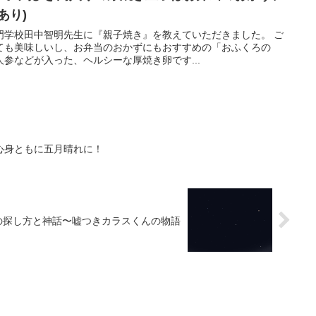
あり)
門学校田中智明先生に『親子焼き』を教えていただきました。 ご
ても美味しいし、お弁当のおかずにもおすすめの「おふくろの
参などが入った、ヘルシーな厚焼き卵です...
心身ともに五月晴れに！
の探し方と神話〜嘘つきカラスくんの物語