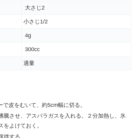
大さじ2
小さじ1/2
4g
300cc
適量
ーで皮をむいて、約5cm幅に切る。
沸騰させ、アスパラガスを入れる。２分加熱し、氷
スをよけておく。
撹拌する。