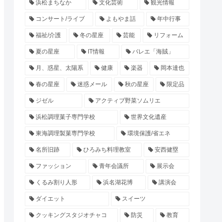
浜松まちなか
文化芸術
観光情報
コンサート/ライブ
よもやま話
年中行事
福祉/介護
冬の星座
芸能
リフォーム
夏の星座
IT情報
バレエ「海賊」
月、惑星、太陽系
健康
楽器
岡本達也
春の星座
迷惑メール
秋の星座
限定品
ジゼル
アクティブ野菜ソムリエ
浜松調理菓子専門学校
世界文化遺産
東海調理製菓専門学校
環境保護/省エネ
名所旧跡
ひろみち料理教室
安西健塁
ファッション
青年会議所
展示会
くるみ割り人形
浜名湖花博
講演会
ダイエット
スイーツ
クッキングスタジオチャコ
防災
教育