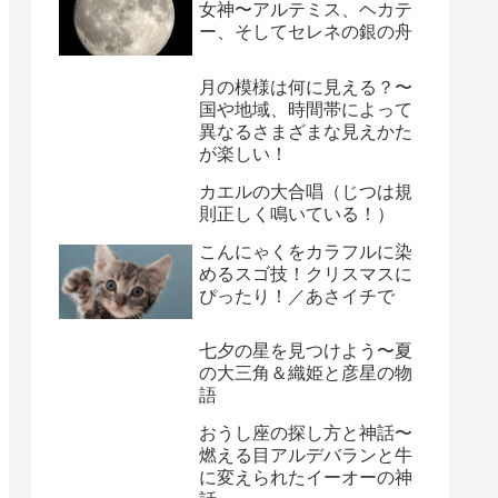
女神〜アルテミス、ヘカテ
ー、そしてセレネの銀の舟
月の模様は何に見える？〜
国や地域、時間帯によって
異なるさまざまな見えかた
が楽しい！
カエルの大合唱（じつは規
則正しく鳴いている！）
こんにゃくをカラフルに染
めるスゴ技！クリスマスに
ぴったり！／あさイチで
七夕の星を見つけよう〜夏
の大三角＆織姫と彦星の物
語
おうし座の探し方と神話〜
燃える目アルデバランと牛
に変えられたイーオーの神