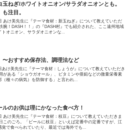
玉ねぎ/ホワイトオニオン/サラダオニオンとも。
）も注目。
田 あけ美先生に『テーマ食材：新玉ねぎ』について教えていただ
鉄腕！DASH！！」の『DASH村』でも紹介された、ここ遠州地域
トオニオン、サラダオニオンな...
」〜おすすめ保存法、調理法など
田あけ美先生に『テーマ食材：しょうが』について教えていただき
作用がある「ショウガオール」、ビタミンや亜鉛などの微量栄養素
（種々の病気）を防御する」と言われ...
ールのお供は理にかなった食べ方！
田 あけ美先生に『テーマ食材：枝豆』について教えていただきま
今日このごろ。「ビールに枝豆」といえば定番中の定番ですが、江
覚で食べられていたり、最近では海外でも...