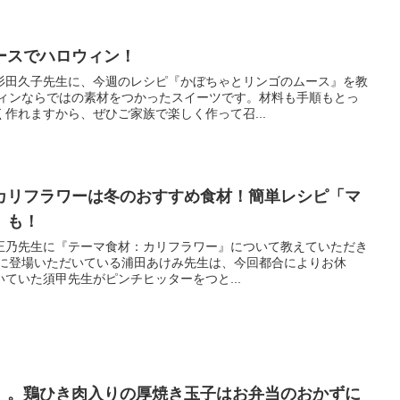
ースでハロウィン！
杉田久子先生に、今週のレシピ『かぼちゃとリンゴのムース』を教
ウィンならではの素材をつかったスイーツです。材料も手順もとっ
作れますから、ぜひご家族で楽しく作って召...
カリフラワーは冬のおすすめ食材！簡単レシピ「マ
」も！
正乃先生に『テーマ食材：カリフラワー』について教えていただき
日に登場いただいている浦田あけみ先生は、今回都合によりお休
ていた須甲先生がピンチヒッターをつと...
」。鶏ひき肉入りの厚焼き玉子はお弁当のおかずに