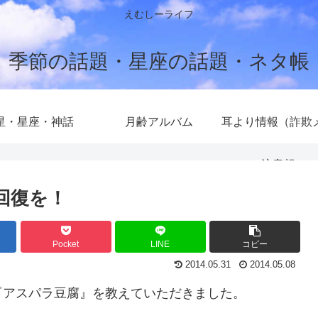
えむしーライフ
季節の話題・星座の話題・ネタ帳
星・星座・神話
月齢アルバム
耳より情報（詐欺
注意報）
回復を！
Pocket
LINE
コピー
2014.05.31
2014.05.08
『アスパラ豆腐』を教えていただきました。