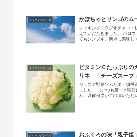
かぼちゃとリンゴのム
クッキングタイム
クッキングスタジオチャコ・
えていだたきました。 ハロ
てもシンプル、簡単に美味しく
ビタミンＣたっぷりの
クッキングタイム
リネ」「チーズスープ
ジュニア野菜ソムリエ・須甲
ました。 （いつも第一木曜
み。以前何度かご出演いただい
おふくろの味「親子焼
クッキングタイム