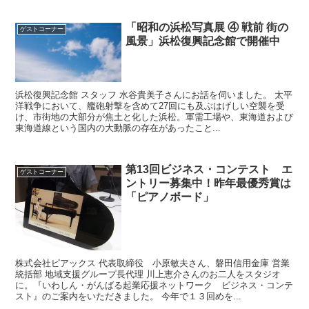
「昭和の浜松写真展 ④ 戦前 街の
ゲストコーナー
風景」浜松復興記念館で開催中
浜松復興記念館 スタッフ 水谷貴美子さんにお話を伺いました。 太平
洋戦争において、艦砲射撃を含めて27回にも及ぶはげしい空襲を受
け、市街地の大部分が焦土と化した浜松。軍需工場や、東海道および
東海道線という国内の大動脈の存在があったこと...
第13回ビジネス・コンテスト エ
ゲストコーナー
ントリー募集中！昨年最優秀賞は
「ピアノボード」
株式会社ピアックス 代表取締役 小原敏夫さん、磐田信用金庫 営業
統括部 地域支援グループ長代理 川上恵介さんのお二人をスタジオ
に。『いわしん・がんばる起業応援ネットワーク ビジネス・コンテ
スト』のご案内をいただきました。 今年で１３回めを...