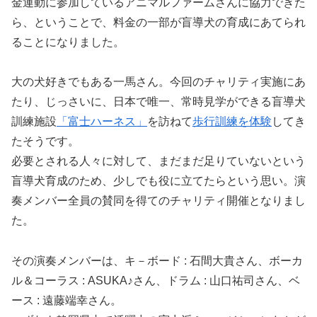
金運動に参加しているアニマルファームさんに協力できた
ら、ということで、料金の一部が盲導犬の育成にあてられ
ることになりました。
大の犬好きでもある一馬さん。今回のチャリティ実施にあ
たり、じっさいに、日本で唯一、常時見学ができる盲導犬
訓練施設
「富士ハーネス」
を訪ねて
歩行訓練を体験
してき
たそうです。
必要とされる人々に対して、まだまだ足りていないという
盲導犬育成のため、少しでも役に立てたらという思い。演
奏メンバー全員の賛同を得てのチャリティ開催となりまし
た。
その演奏メンバーは、キ－ボード : 石間大貴さん、ボーカ
ル＆コーラス : ASUKA♪さん、ドラム : 山口祐司さん、ベ
ース : 遠藤端幸さん。