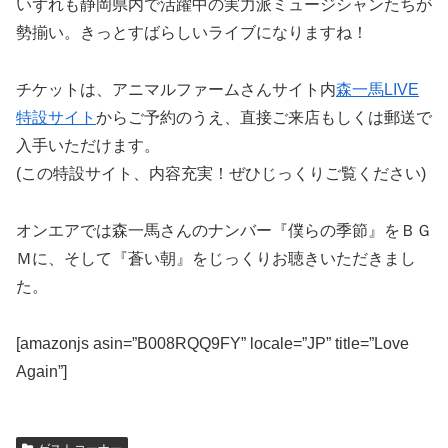
いずれも静岡県内で活躍中の実力派ミュージシャンたちが
勢揃い。きっとすばらしいライブになりますね！
チケットは、アニマルファームさんサイト内
森一馬LIVE
特設サイト
からご予約のうえ、直接ご来店もしくは郵送で
入手いただけます。
(この特設サイト、内容充実！ぜひじっくりご覧ください)
オンエアでは森一馬さんのナンバー『僕らの季節』をＢＧ
Ｍに、そして『蒼い朝』をじっくりお聴きいただきまし
た。
[amazonjs asin=”B008RQQ9FY” locale=”JP” title=”Love
Again”]