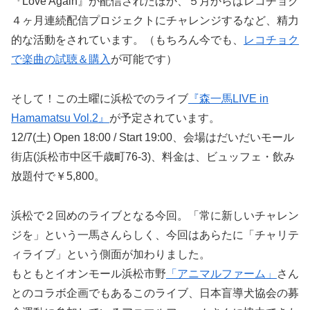
『Love Again』が配信されたほか、５月からはレコチョク
４ヶ月連続配信プロジェクトにチャレンジするなど、精力
的な活動をされています。（もちろん今でも、
レコチョク
で楽曲の試聴＆購入
が可能です）
そして！この土曜に浜松でのライブ
『森一馬LIVE in
Hamamatsu Vol.2』
が予定されています。
12/7(土) Open 18:00 / Start 19:00、会場はだいだいモール
街店(浜松市中区千歳町76‐3)、料金は、ビュッフェ・飲み
放題付で￥5,800。
浜松で２回めのライブとなる今回。「常に新しいチャレン
ジを」という一馬さんらしく、今回はあらたに「チャリテ
ィライブ」という側面が加わりました。
もともとイオンモール浜松市野
「アニマルファーム」
さん
とのコラボ企画でもあるこのライブ、日本盲導犬協会の募