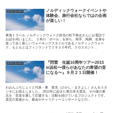
ノルディックウォークイベントや
ゲストコーナー
体験会、旅行会社ならではの企画
が楽しい！
東海トラベル ノルディックウォーク担当の松下将志さんにお電話で
お話を伺いました。 ２本の「ポール」を持ち、両手、両脚、全身を
使って歩く新しいウォーキングスタイルであるノルディックウォー
ク。もともとはフィンランドで１９３０年代、クロスカント...
『閃雷 生誕10周年ツアー2015
ゲストコーナー
in浜松〜僕らがあなたの希望の音
になる〜』９月２１日開催！
わおんぷろじぇくと代表・東 督克（ひがし・まさよし）さんをスタ
ジオにお迎えしました。 2011年に起きた東日本大震災。その後の東
北を「音楽を通して応援する」活動を続けているプロジェクトです。
震災の直後から、募金やチャリティーコンサートなどの...