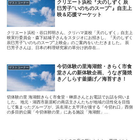
クリエート浜松『天のしずく 辰
ゲストコーナー
巳芳子”いのちのスープ”』自主上
映＆応援マーケット
クリエート浜松・谷口邦明さん、クリハマ楽校「天のしずく」自主上
映実行委員会・森下結城子さんをスタジオにお招きし、『天のしずく
辰巳芳子"いのちのスープ"上映会』のご案内をいただきました。 辰
巳芳子さんは、日本の料理研究家の草分け的存在...
今切体験の里海湖館・きらく市食
ゲストコーナー
堂さんの新体験企画、うなぎ蒲焼
き／しらす釜揚げ／海苔すき！
切体験の里 海湖館きらく市食堂・榊原さんとお電話でお話を伺いま
した。 地元・湖西市新居町の商店主さんたちが地域の活性化を目指
して集まったグループが、浜名湖と太平洋が接する「今切れ口」西側
の多目的公園「今切体験の里」にある施設「海湖館」...