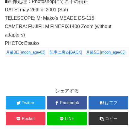
■画像処理：Photoshopにて若干の補正
DATE: may 26th of 2001 (Sat)
TELESCOPE: Mr Mako’s MEADE DS-115
CAMERA: FUJIFILM FINEPIX1400 Zoom (without
adaptors)
PHOTO: Etsuko
月齢3日[moon_age-03]
記事に戻る[BACK]
月齢5日[moon_age-05]
シェアする
Twitter
Facebook
はてブ
Pocket
LINE
コピー