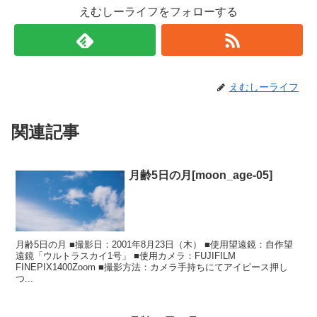
えむしーライフをフォローする
えむしーライフ
関連記事
月齢5日の月[moon_age-05]
月齢5日の月 ■撮影日：2001年8月23日（木） ■使用望遠鏡：自作望
遠鏡「ウルトラスカイ1号」 ■使用カメラ：FUJIFILM
FINEPIX1400Zoom ■撮影方法：カメラ手持ちにてアイピース押し
つ...