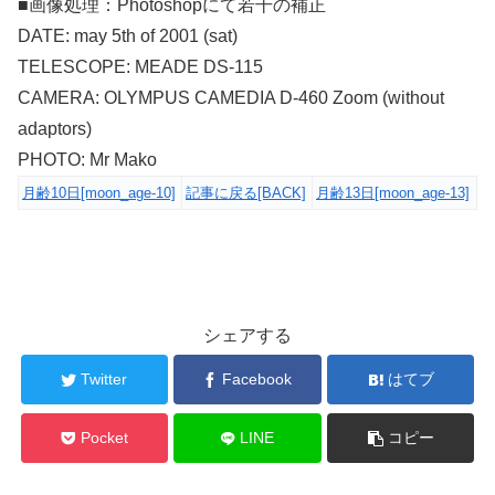
■画像処理：Photoshopにて若干の補正
DATE: may 5th of 2001 (sat)
TELESCOPE: MEADE DS-115
CAMERA: OLYMPUS CAMEDIA D-460 Zoom (without
adaptors)
PHOTO: Mr Mako
月齢10日[moon_age-10]
記事に戻る[BACK]
月齢13日[moon_age-13]
シェアする
Twitter
Facebook
はてブ
Pocket
LINE
コピー