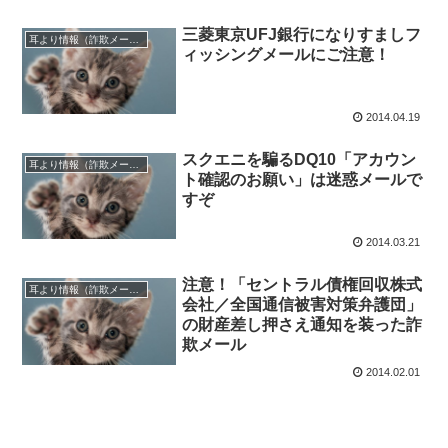
三菱東京UFJ銀行になりすましフ
耳より情報（詐欺メール注意報）
ィッシングメールにご注意！
2014.04.19
スクエニを騙るDQ10「アカウン
耳より情報（詐欺メール注意報）
ト確認のお願い」は迷惑メールで
すぞ
2014.03.21
注意！「セントラル債権回収株式
耳より情報（詐欺メール注意報）
会社／全国通信被害対策弁護団」
の財産差し押さえ通知を装った詐
欺メール
2014.02.01