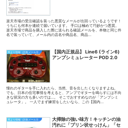
楽天市場の受注確認を装った悪質なメールが出回っているようです！
うちにも何本か連続で届いています。 手口は極めて巧妙かつ悪質。
楽天市場で商品を購入した際に送られる確認メールを、本物と同じ件
名で装っていて、メール内の店名や商品名、商品...
【国内正規品】 Line6 (ライン6)
耳より情報（詐欺メール注意報）
アンプシミュレーター POD 2.0
憧れのギターを手に入れたら、当然、音を出したくなりますよね。
でも、日本の住宅事情を考えると、アンプでギターを鳴らすには不向
きな状況の方も多いのでは…。 そこでおすすめなのが「アンプシミ
ュレータ」。 一人でまず練習をしたいなら、この【国内...
大掃除の強い味方！キッチンの油
耳より情報（詐欺メール注意報）
汚れに「プリン状せっけん」「セ