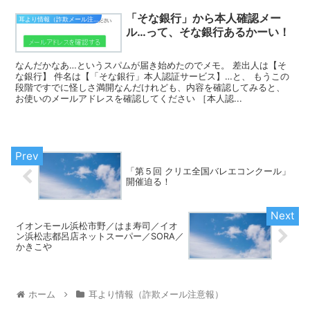
「そな銀行」から本人確認メー
耳より情報（詐欺メール注意報）
ル…って、そな銀行あるかーい！
なんだかなあ…というスパムが届き始めたのでメモ。 差出人は【そ
な銀行】 件名は【「そな銀行」本人認証サービス】…と、 もうこの
段階ですでに怪しさ満開なんだけれども、内容を確認してみると、
お使いのメールアドレスを確認してください ［本人認...
「第５回 クリエ全国バレエコンクール」
開催迫る！
イオンモール浜松市野／はま寿司／イオ
ン浜松志都呂店ネットスーパー／SORA／
かきこや
ホーム
耳より情報（詐欺メール注意報）