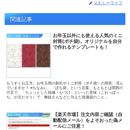
えむしーライフ
関連記事
お年玉以外にも使える人気のミニ
耳より情報（詐欺メール注意報）
封筒(ポチ袋)。オリジナルを自分
で作れるテンプレートも！
もうすぐお正月。お年玉用の新札やミニ封筒（ポチ袋）の用意、済ん
でいますか？ ※ちなみに、「ぽち袋」という言葉、もともとは関西の
方言で、「ちょっとした祝儀・心づけ」といった意味（これっぽっ
ち、が元だそう）で、舞妓さんなどに与えた祝儀袋のこと...
【楽天市場】注文内容ご確認（自
耳より情報（詐欺メール注意報）
動配信メール）をよそおった偽メ
ールにご注意！