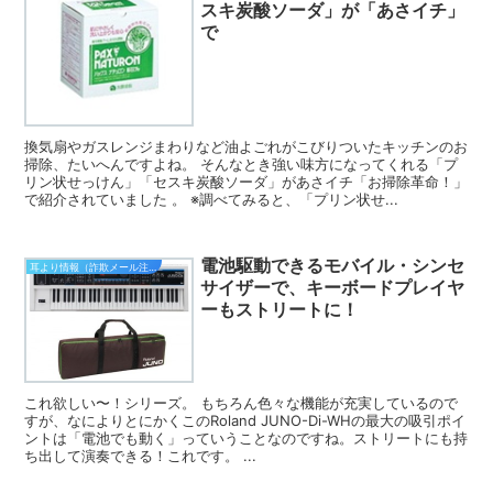
スキ炭酸ソーダ」が「あさイチ」
で
換気扇やガスレンジまわりなど油よごれがこびりついたキッチンのお
掃除、たいへんですよね。 そんなとき強い味方になってくれる「プ
リン状せっけん」「セスキ炭酸ソーダ」があさイチ「お掃除革命！」
で紹介されていました 。 ※調べてみると、「プリン状せ...
電池駆動できるモバイル・シンセ
耳より情報（詐欺メール注意報）
サイザーで、キーボードプレイヤ
ーもストリートに！
これ欲しい〜！シリーズ。 もちろん色々な機能が充実しているので
すが、なによりとにかくこのRoland JUNO-Di-WHの最大の吸引ポイ
ントは「電池でも動く」っていうことなのですね。ストリートにも持
ち出して演奏できる！これです。 ...