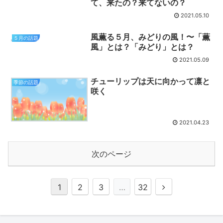
て、来たの？来てないの？
2021.05.10
風薫る５月、みどりの風！〜「薫
５月の話題
風」とは？「みどり」とは？
2021.05.09
チューリップは天に向かって凛と
季節の話題
咲く
2021.04.23
次のページ
1
2
3
…
32