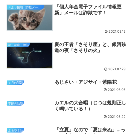
「個人年金電子ファイル情報更
耳より情報（詐欺メール注意報）
新」メールは詐欺です！
2021.08.13
夏の王者「さそり座」と、銀河鉄
星・星座・神話
道の夜「さそりの火」
2021.07.29
あじさい・アジサイ・紫陽花
６月の話題
2021.06.05
カエルの大合唱（じつは規則正し
季節の話題
く鳴いている！）
2021.05.22
「立夏」なので「夏は来ぬ」…っ
よもやま話