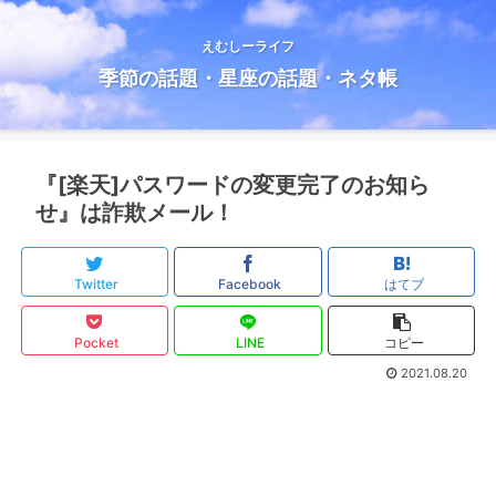
えむしーライフ
季節の話題・星座の話題・ネタ帳
『[楽天]パスワードの変更完了のお知ら
せ』は詐欺メール！
Twitter
Facebook
はてブ
Pocket
LINE
コピー
2021.08.20