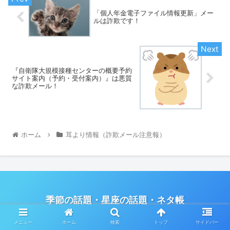
「個人年金電子ファイル情報更新」メー
ルは詐欺です！
『自衛隊大規模接種センターの概要予約
サイト案内（予約・受付案内）』は悪質
な詐欺メール！
ホーム
耳より情報（詐欺メール注意報）
季節の話題・星座の話題・ネタ帳
© 2013 季節の話題 ネタ帳／
privacy policy
メニュー
ホーム
検索
トップ
サイドバー