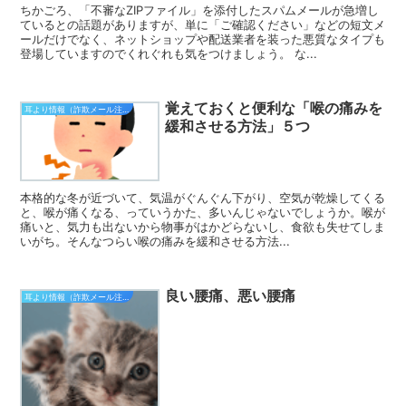
ちかごろ、「不審なZIPファイル」を添付したスパムメールが急増し
ているとの話題がありますが、単に「ご確認ください」などの短文メ
ールだけでなく、ネットショップや配送業者を装った悪質なタイプも
登場していますのでくれぐれも気をつけましょう。 な...
覚えておくと便利な「喉の痛みを
耳より情報（詐欺メール注意報）
緩和させる方法」５つ
本格的な冬が近づいて、気温がぐんぐん下がり、空気が乾燥してくる
と、喉が痛くなる、っていうかた、多いんじゃないでしょうか。喉が
痛いと、気力も出ないから物事がはかどらないし、食欲も失せてしま
いがち。そんなつらい喉の痛みを緩和させる方法...
良い腰痛、悪い腰痛
耳より情報（詐欺メール注意報）