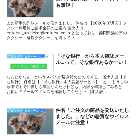
も無視！
また新手の詐欺メールが届きました。 件名は 【2020年07月分】タ
クシー利用料ご請求金額のご案内 差出人は
entetsu_taxiticket@entetsu.co.jp となっており、静岡県浜松市の
タクシー「遠鉄タクシー」を装ってい...
「そな銀行」から本人確認メー
耳より情報（詐欺メール注意報）
ル…って、そな銀行あるかーい！
なんだかなあ…というスパムが届き始めたのでメモ。 差出人は【そ
な銀行】 件名は【「そな銀行」本人認証サービス】…と、 もうこの
段階ですでに怪しさ満開なんだけれども、内容を確認してみると、
お使いのメールアドレスを確認してください ［本人認...
件名「ご注文の商品を発送いたし
耳より情報（詐欺メール注意報）
ました。」などの悪質なウイルス
メールに注意！