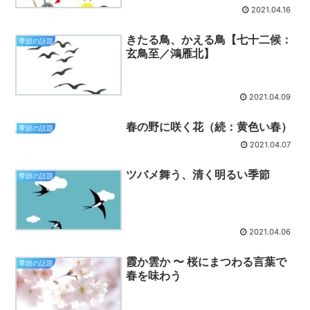
2021.04.16
きたる鳥、かえる鳥【七十二候：
季節の話題
玄鳥至／鴻雁北】
2021.04.09
春の野に咲く花（続：黄色い春）
季節の話題
2021.04.07
ツバメ舞う、清く明るい季節
季節の話題
2021.04.06
霞か雲か 〜 桜にまつわる言葉で
季節の話題
春を味わう