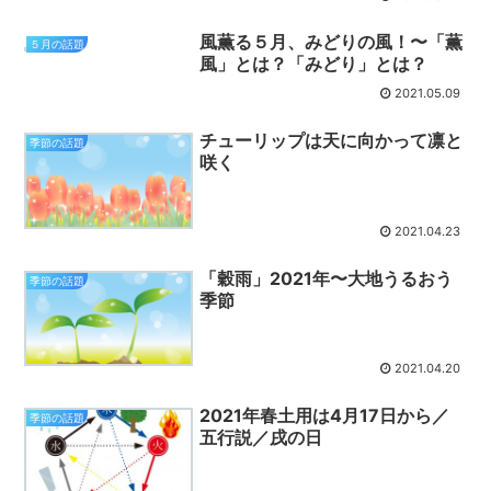
風薫る５月、みどりの風！〜「薫
５月の話題
風」とは？「みどり」とは？
2021.05.09
チューリップは天に向かって凛と
季節の話題
咲く
2021.04.23
「穀雨」2021年〜大地うるおう
季節の話題
季節
2021.04.20
2021年春土用は4月17日から／
季節の話題
五行説／戌の日