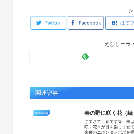
シ
Twitter
Facebook
はて
えむしーラ
関連記事
春の野に咲く花（続
季節の話題
さてさて、春です春。桜
咲く花々が目を楽しませて
来種のニホンタンポポを探し