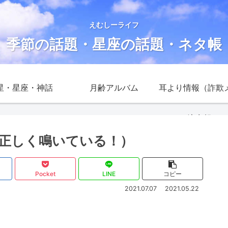
えむしーライフ
季節の話題・星座の話題・ネタ帳
星・星座・神話
月齢アルバム
耳より情報（詐欺
注意報）
正しく鳴いている！）
Pocket
LINE
コピー
2021.07.07
2021.05.22