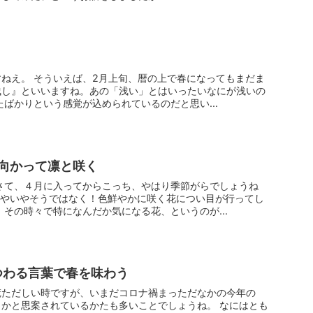
ねえ。 そういえば、2月上旬、暦の上で春になってもまだま
浅し』といいますね。あの「浅い」とはいったいなにが浅いの
たばかりという感覚が込められているのだと思い...
向かって凛と咲く
さて、４月に入ってからこっち、やはり季節がらでしょうね
いやいやそうではなく！色鮮やかに咲く花につい目が行ってし
、その時々で特になんだか気になる花、というのが...
まつわる言葉で春を味わう
慌ただしい時ですが、いまだコロナ禍まっただなかの今年の
かと思案されているかたも多いことでしょうね。 なにはとも