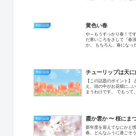
黄色い春
季節の話題
や～もうすっかり春！です
だ寒いころをさして『春
か。 もちろん、春になっ
チューリップは天に
季節の話題
【この話題のポイント】 
え、頭の中がお花畑に…
まうわけです。 でもって
霞か雲か 〜 桜に
季節の話題
新年度を迎えてなにかと
春。どんなふうに過ごそう