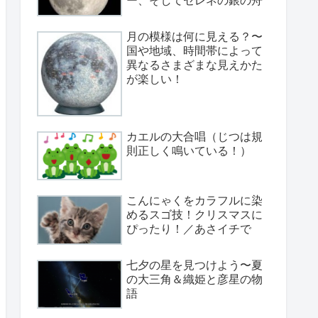
月の模様は何に見える？〜
国や地域、時間帯によって
異なるさまざまな見えかた
が楽しい！
カエルの大合唱（じつは規
則正しく鳴いている！）
こんにゃくをカラフルに染
めるスゴ技！クリスマスに
ぴったり！／あさイチで
七夕の星を見つけよう〜夏
の大三角＆織姫と彦星の物
語