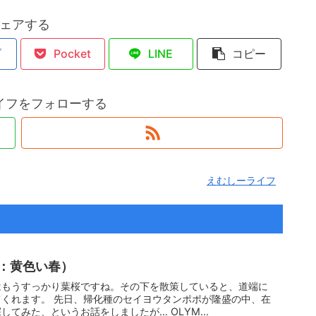
ェアする
ブ
Pocket
LINE
コピー
イフをフォローする
えむしーライフ
：黄色い春）
はもうすっかり葉桜ですね。その下を散策していると、道端に
くれます。 先日、帰化種のセイヨウタンポポが隆盛の中、在
てみた、というお話をしましたが… OLYM...