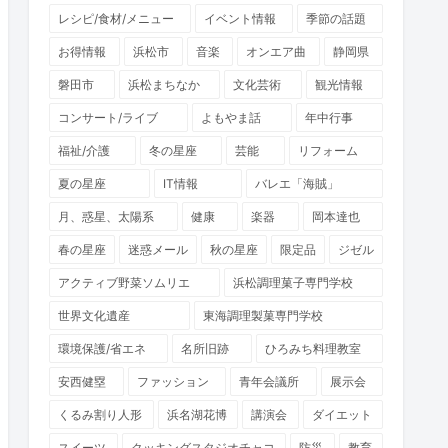
レシピ/食材/メニュー
イベント情報
季節の話題
お得情報
浜松市
音楽
オンエア曲
静岡県
磐田市
浜松まちなか
文化芸術
観光情報
コンサート/ライブ
よもやま話
年中行事
福祉/介護
冬の星座
芸能
リフォーム
夏の星座
IT情報
バレエ「海賊」
月、惑星、太陽系
健康
楽器
岡本達也
春の星座
迷惑メール
秋の星座
限定品
ジゼル
アクティブ野菜ソムリエ
浜松調理菓子専門学校
世界文化遺産
東海調理製菓専門学校
環境保護/省エネ
名所旧跡
ひろみち料理教室
安西健塁
ファッション
青年会議所
展示会
くるみ割り人形
浜名湖花博
講演会
ダイエット
スイーツ
クッキングスタジオチャコ
防災
教育