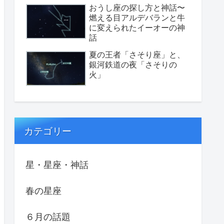
おうし座の探し方と神話〜
燃える目アルデバランと牛
に変えられたイーオーの神
話
夏の王者「さそり座」と、
銀河鉄道の夜「さそりの
火」
カテゴリー
星・星座・神話
春の星座
６月の話題