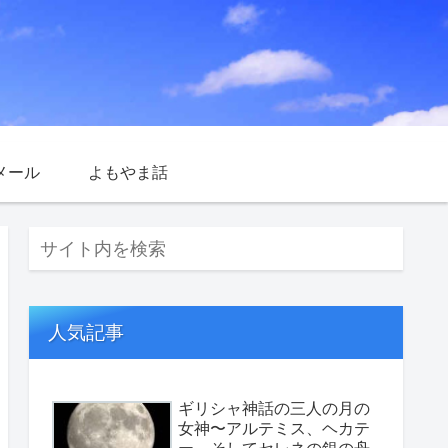
メール
よもやま話
人気記事
ギリシャ神話の三人の月の
女神〜アルテミス、ヘカテ
ー、そしてセレネの銀の舟