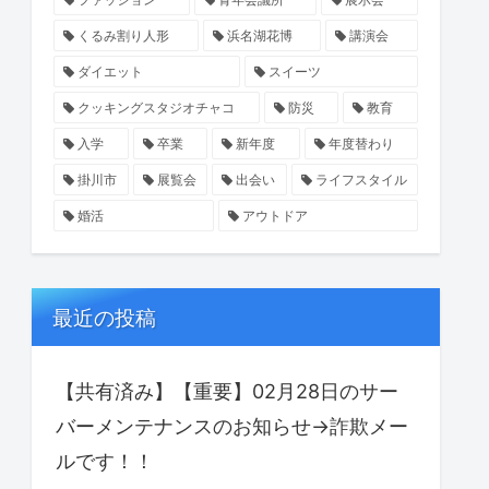
くるみ割り人形
浜名湖花博
講演会
ダイエット
スイーツ
クッキングスタジオチャコ
防災
教育
入学
卒業
新年度
年度替わり
掛川市
展覧会
出会い
ライフスタイル
婚活
アウトドア
最近の投稿
【共有済み】【重要】02月28日のサー
バーメンテナンスのお知らせ→詐欺メー
ルです！！