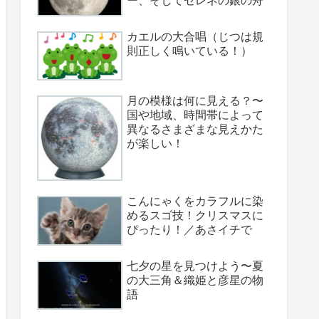
カエルの大合唱（じつは規
則正しく鳴いている！）
月の模様は何に見える？〜
国や地域、時間帯によって
異なるさまざまな見えかた
が楽しい！
こんにゃくをカラフルに染
めるスゴ技！クリスマスに
ぴったり！／あさイチで
七夕の星を見つけよう〜夏
の大三角＆織姫と彦星の物
語