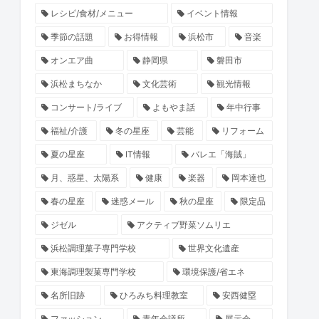
レシピ/食材/メニュー
イベント情報
季節の話題
お得情報
浜松市
音楽
オンエア曲
静岡県
磐田市
浜松まちなか
文化芸術
観光情報
コンサート/ライブ
よもやま話
年中行事
福祉/介護
冬の星座
芸能
リフォーム
夏の星座
IT情報
バレエ「海賊」
月、惑星、太陽系
健康
楽器
岡本達也
春の星座
迷惑メール
秋の星座
限定品
ジゼル
アクティブ野菜ソムリエ
浜松調理菓子専門学校
世界文化遺産
東海調理製菓専門学校
環境保護/省エネ
名所旧跡
ひろみち料理教室
安西健塁
ファッション
青年会議所
展示会