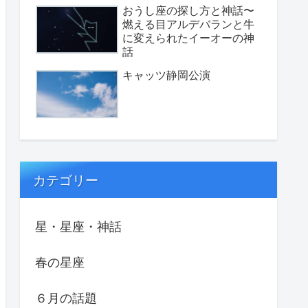
おうし座の探し方と神話〜
燃える目アルデバランと牛
に変えられたイーオーの神
話
キャッツ静岡公演
カテゴリー
星・星座・神話
春の星座
６月の話題