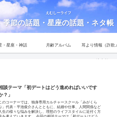
えむしーライフ
季節の話題・星座の話題・ネタ帳
星・星座・神話
月齢アルバム
耳より情報（詐欺
注意報）
相談テーマ「初デートはどう進めればいいです
か？」
このコーナーでは、独身専用カルチャースクール「みがくら
ぶ」代表・平池俊介さんとともに、結婚や仕事、人間関係など
人生の様々な悩みを解決し、理想のライフスタイルに近付く方
法を考えていきます。 今回の相談テーマは「初デートはどう