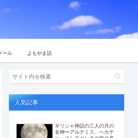
メール
よもやま話
人気記事
ギリシャ神話の三人の月の
女神〜アルテミス、ヘカテ
ー、そしてセレネの銀の舟