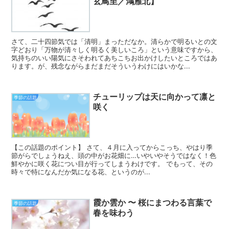
玄鳥至／鴻雁北】
さて、二十四節気では「清明」まっただなか。清らかで明るいとの文
字どおり「万物が清々しく明るく美しいころ」という意味ですから、
気持ちのいい陽気にさそわれてあちこちお出かけしたいところではあ
ります。が、残念ながらまだまだそういうわけにはいかな...
チューリップは天に向かって凛と
季節の話題
咲く
【この話題のポイント】 さて、４月に入ってからこっち、やはり季
節がらでしょうねえ、頭の中がお花畑に…いやいやそうではなく！色
鮮やかに咲く花につい目が行ってしまうわけです。 でもって、その
時々で特になんだか気になる花、というのが...
霞か雲か 〜 桜にまつわる言葉で
季節の話題
春を味わう