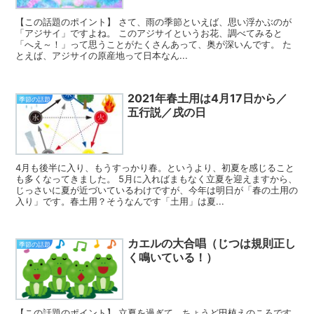
【この話題のポイント】 さて、雨の季節といえば、思い浮かぶのが
「アジサイ」ですよね。 このアジサイというお花、調べてみると
「へえ～！」って思うことがたくさんあって、奥が深いんです。 た
とえば、アジサイの原産地って日本なん...
2021年春土用は4月17日から／
季節の話題
五行説／戌の日
4月も後半に入り、もうすっかり春。というより、初夏を感じること
も多くなってきました。 5月に入ればまもなく立夏を迎えますから、
じっさいに夏が近づいているわけですが、今年は明日が「春の土用の
入り」です。春土用？そうなんです「土用」は夏...
カエルの大合唱（じつは規則正し
季節の話題
く鳴いている！）
【この話題のポイント】 立夏を過ぎて、ちょうど田植えのころです