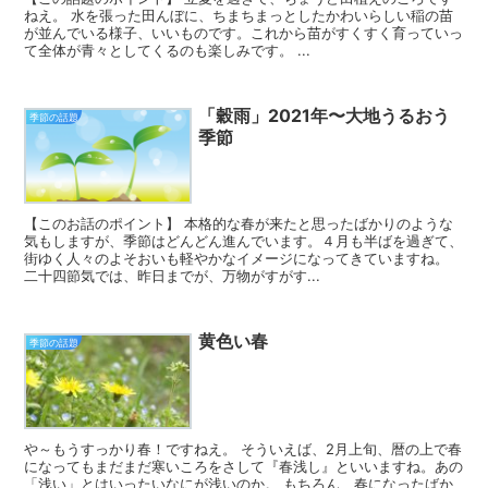
ねえ。 水を張った田んぼに、ちまちまっとしたかわいらしい稲の苗
が並んでいる様子、いいものです。これから苗がすくすく育っていっ
て全体が青々としてくるのも楽しみです。 ...
「穀雨」2021年〜大地うるおう
季節の話題
季節
【このお話のポイント】 本格的な春が来たと思ったばかりのような
気もしますが、季節はどんどん進んでいます。４月も半ばを過ぎて、
街ゆく人々のよそおいも軽やかなイメージになってきていますね。
二十四節気では、昨日までが、万物がすがす...
黄色い春
季節の話題
や～もうすっかり春！ですねえ。 そういえば、2月上旬、暦の上で春
になってもまだまだ寒いころをさして『春浅し』といいますね。あの
「浅い」とはいったいなにが浅いのか。 もちろん、春になったばか