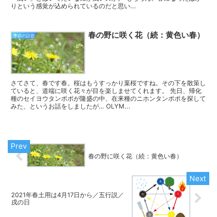
りという感覚が込められているのだと思い...
春の野に咲く花（続：黄色い春）
季節の話題
さてさて、春です春。桜はもうすっかり葉桜ですね。その下を散策し
ていると、道端に咲く花々が目を楽しませてくれます。 先日、帰化
種のセイヨウタンポポが隆盛の中、在来種のニホンタンポポを探して
みた、というお話をしましたが… OLYM...
春の野に咲く花（続：黄色い春）
2021年春土用は4月17日から／五行説／
戌の日